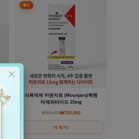
식욕억제 마운자로 (Mounjaro)퀵펜
터제파타이드 15mg
₩
750,000
₩
900,000
00~₩300,000
원래 가격: ₩900,000.
현재 가격: ₩750,000.
더 보기