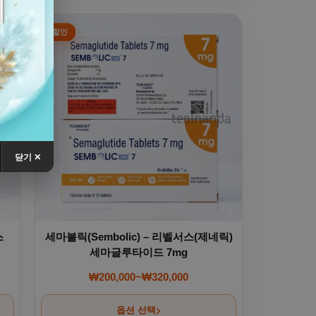
다
. 상품 페이지에서 옵션을 선택할 수 있습니다
여러 상품 옵션이 이 상품에 있습니다. 상품 페이지에서
닫기 ✕
스
세마볼릭(Sembolic) – 리벨서스(제네릭)
세마글루타이드 7mg
₩
200,000
~
₩
320,000
00~₩380,000
가격 범위: ₩200,000~₩320,000
옵션 선택