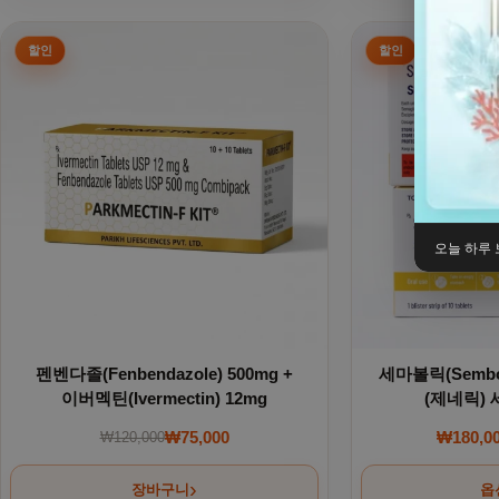
여러 상품 옵션이
오늘 하루 
펜벤다졸(Fenbendazole) 500mg +
세마볼릭(Sembol
이버멕틴(Ivermectin) 12mg
(제네릭)
₩
75,000
₩
180,0
₩
120,000
원래 가격: ₩120,000.
현재 가격: ₩75,000.
장바구니
옵