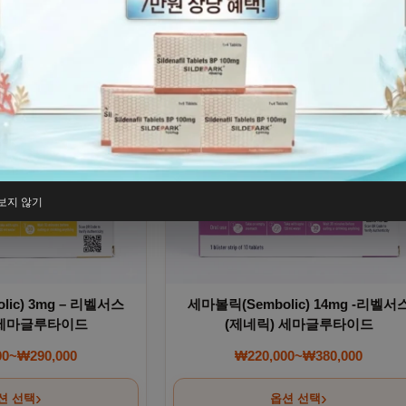
 이 상품에 있습니다. 상품 페이지에서 옵션을 선택할 수 있습니
여러 상품 옵션이 이 상품에 있습니다
보지 않기
ic) 3mg – 리벨서스
세마볼릭(Sembolic) 14mg -리벨서
 세마글루타이드
(제네릭) 세마글루타이드
00
~
₩
290,000
₩
220,000
~
₩
380,000
가격 범위: ₩180,000~₩290,000
가격 범위: ₩220,0
션 선택
옵션 선택