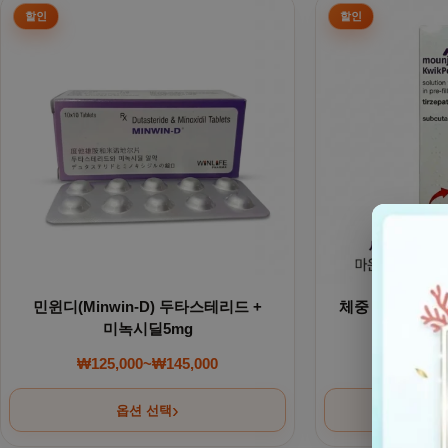
민윈디(Minwin-D) 두타스테리드 +
체중 감량. 마운자로
미녹시딜5mg
터제파타이
₩
125,000
~
₩
145,000
₩
850,0
가격 범위: ₩125,000~₩145,000
옵션 선택