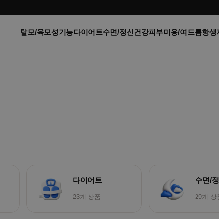
탈모/육모
성기능
다이어트
수면/정신건강
피부미용/여드름
항생
다이어트
수면/
23개 상품
29개 상