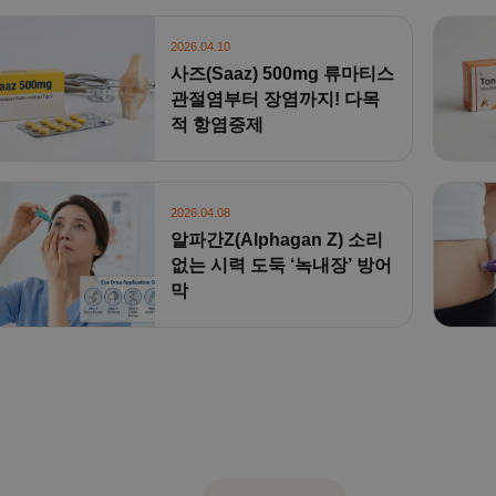
2026.04.10
사즈(Saaz) 500mg 류마티스
관절염부터 장염까지! 다목
적 항염증제
2026.04.08
알파간Z(Alphagan Z) 소리
없는 시력 도둑 ‘녹내장’ 방어
막