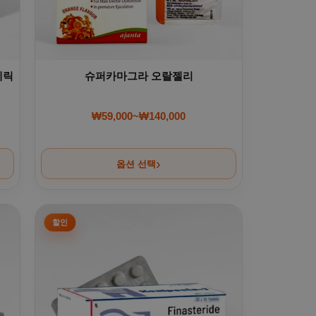
제네릭
슈퍼카마그라 오랄젤리
₩
59,000
~
₩
140,000
00.
00.
가격 범위: ₩59,000~₩140,000
옵션 선택
다
. 상품 페이지에서 옵션을 선택할 수 있습니다
여러 상품 옵션이 이 상품에 있습니다. 상품 페이지에서