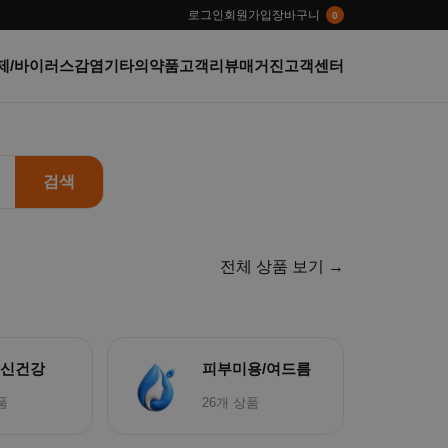
로그인
회원가입
장바구니
0
제/바이러스감염
기타의약품
고객리뷰
매거진
고객센터
›
검색
전체 상품 보기 →
정신건강
피부미용/여드름
품
26개 상품