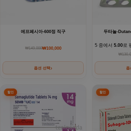
에프페시아-600정 직구
두타놀-Duta
5 중에서
5.00
로 
₩
100,000
₩
149,000
원래 가격: ₩149,000.
현재 가격: ₩100,000.
₩
130,
옵션 선택
옵
여러 상품 옵션이 이 상품에 있습니다. 상품 페이지에서 옵션을
여러 상품 옵션이