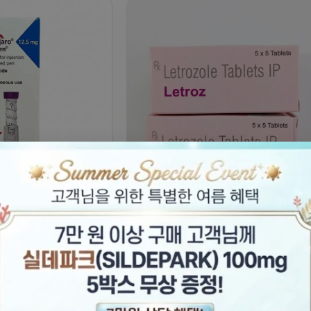
 (Mounjaro) 퀵펜
레트로졸-Letroz – ( Letrozole) IP
드 12.5mg
₩
690,000
₩
130,000
~
₩
300,000
00
원래 가격: ₩850,000.
현재 가격: ₩690,000.
가격 범위: ₩130,0
더 보기
옵션 선택