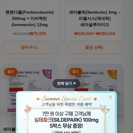
펜벤다졸(Fenbendazole)
세마볼릭(Sembolic) 3mg –
500mg + 이버멕틴
리벨서스(제네릭)
(Ivermectin) 12mg
세마글루타이드
₩
75,000
₩
180,000
~
₩
290,000
₩
120,000
원래 가격: ₩120,000.
현재 가격: ₩75,000.
가격 범위: ₩180,000
장바구니
옵션 선택
여러 상품 옵션이 이 상품에 있습니다. 상품 페이지에서 옵션을
여러 상품 옵션이 이 상품에 있
전체 닫기 ✕
세마볼릭(Sembolic) 14mg -
세마볼릭(Sembolic) –