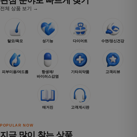
관심 분야로 빠르게 찾기
전체 상품 보기 →
탈모/육모
성기능
다이어트
수면/정신건강
피부미용/여드름
항생제/
기타의약품
고객리뷰
바이러스감염
매거진
고객게시판
POPULAR NOW
지금 많이 찾는 상품