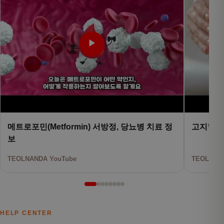
▶
메트로포민(Metformin) 서방정, 당뇨병 치료 정
고지혈증
보
TEOLNANDA YouTube
TEOLNAND
HELP CENTER