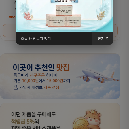
리벨서스(제네릭)
리벨서스(제네릭)
세마글루타이드
세마글루타이드 7mg
₩
220,000
~
₩
380,000
₩
200,000
~
₩
320,000
가격 범위: ₩220,000~₩380,000
가격 범위: ₩200,000
옵션 선택
옵션 선택
오늘 하루 보지 않기
닫기 ✕