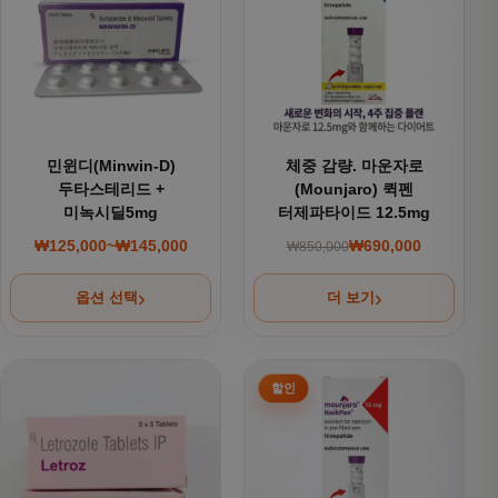
민윈디(Minwin-D)
체중 감량. 마운자로
두타스테리드 +
(Mounjaro) 퀵펜
미녹시딜5mg
터제파타이드 12.5mg
₩
125,000
~
₩
145,000
₩
690,000
₩
850,000
가격 범위: ₩125,000~₩145,000
원래 가격: ₩850,000
현재 가격: ₩690,000
옵션 선택
더 보기
여러 상품 옵션이 이 상품에 있습니다. 상품 페이지에서 옵션을