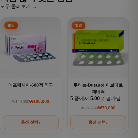
모두 둘러보기 →
여러 상품 옵션이 이 상품에 있습니다. 상품 페이지에서 옵션을
여러 상품 옵션이 이 상품에 있
에프페시아-600정 직구
두타놀-Dutanol 아보다트
제네릭
5 중에서
5.00
로 평가됨
₩
100,000
₩
149,000
원래 가격: ₩149,000.
현재 가격: ₩100,000.
₩
70,000
₩
130,000
원래 가격: ₩130,000
현재 가격: ₩70,000.
옵션 선택
옵션 선택