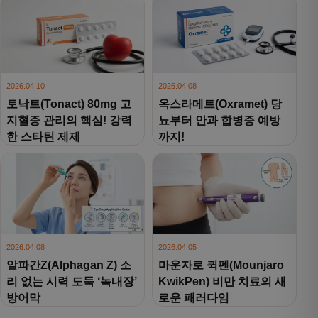
2026.04.10
2026.04.08
토낙트(Tonact) 80mg 고
옥스라메트(Oxramet) 당
지혈증 관리의 핵심! 강력
뇨부터 안과 합병증 예방
한 스타틴 제제
까지!
2026.04.08
2026.04.05
알파간Z(Alphagan Z) 소
마운자로 퀵펜(Mounjaro
리 없는 시력 도둑 ‘녹내장’
KwikPen) 비만 치료의 새
방어막
로운 패러다임