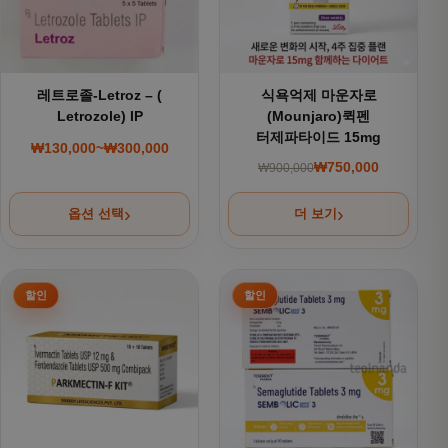
레트로졸-Letroz – (
식욕억제 마운자로
Letrozole) IP
(Mounjaro)퀵펜
터제파타이드 15mg
₩
130,000
~
₩
300,000
가격 범위: ₩130,000~₩300,000
₩
750,000
₩
900,000
원래 가격: ₩900,000
현재 가격: ₩750,000
옵션 선택
더 보기
여러 상품 옵션이 이 상품에 있