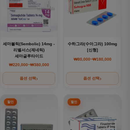
세마볼릭(Sembolic) 14mg -
수하그라(수아그라) 100mg
리벨서스(제네릭)
[신형]
세마글루타이드
₩
80,000
~
₩
180,000
가격 범위: ₩80,000~
₩
220,000
~
₩
380,000
가격 범위: ₩220,000~₩380,000
옵션 선택
옵션 선택
여러 상품 옵션이 이 상품에 있습니다. 상품 페이지에서 옵션을
여러 상품 옵션이 이 상품에 있