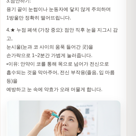
3.
점안하기:
용기 끝이 눈썹이나 눈동자에 닿지 않게 주의하며
1방울만 정확히 떨어뜨립니다.
4.
★ 누점 폐색 (가장 중요):
점안 직후 눈을 지그시 감
고,
눈시울(눈과 코 사이의 움푹 들어간 곳)을
손가락으로 1~2분간 가볍게 눌러줍니다.
•
이유:
안약이 코를 통해 목으로 넘어가 전신으로
흡수되는 것을 막아주어, 전신 부작용(졸음, 입 마름
등)을
예방하고 눈 속에 약효가 오래 머물게 합니다.