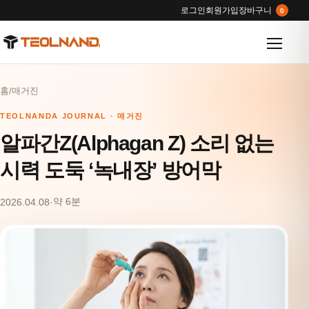
로그인
회원가입
장바구니
0
메뉴 열
홈
매거진
/
TEOLNANDA JOURNAL · 매거진
알파간Z(Alphagan Z) 소리 없는
시력 도둑 ‘녹내장’ 방어막
약 6분
2026.04.08
·