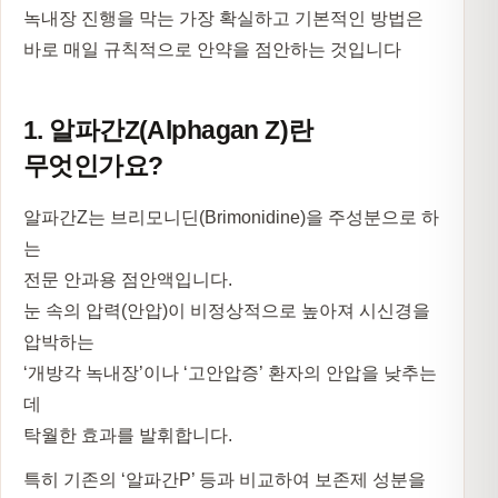
녹내장 진행을 막는 가장 확실하고 기본적인 방법은
바로 매일 규칙적으로 안약을 점안하는 것입니다
1. 알파간Z(Alphagan Z)란
무엇인가요?
알파간Z는
브리모니딘(Brimonidine)
을 주성분으로 하
는
전문 안과용 점안액입니다.
눈 속의 압력(안압)이 비정상적으로 높아져 시신경을
압박하는
‘개방각 녹내장’이나 ‘고안압증’ 환자의 안압을 낮추는
데
탁월한 효과를 발휘합니다.
특히 기존의 ‘알파간P’ 등과 비교하여 보존제 성분을