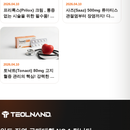
2026.04.10
2026.04.10
프리록스(Prilox) 크림 , 통증
사즈(Saaz) 500mg 류마티스
없는 시술을 위한 필수품! 바
관절염부터 장염까지! 다목
르는 국소마취제
적 항염증제
2026.04.10
토낙트(Tonact) 80mg 고지
혈증 관리의 핵심! 강력한 스
타틴 제제