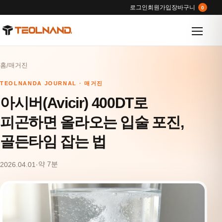
로그인
회원가입
장바구니
0
메뉴 열
홈
매거진
/
TEOLNANDA JOURNAL · 매거진
아시버(Avicir) 400DT로
피곤하면 올라오는 입술 포진,
골든타임 잡는 법
약 7분
2026.04.01
·