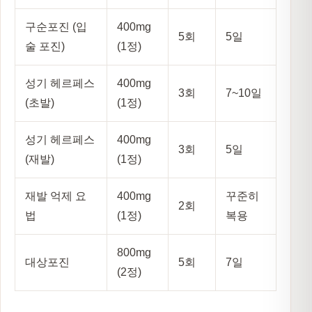
구순포진 (입
400mg
5회
5일
술 포진)
(1정)
성기 헤르페스
400mg
3회
7~10일
(초발)
(1정)
성기 헤르페스
400mg
3회
5일
(재발)
(1정)
재발 억제 요
400mg
꾸준히
2회
법
(1정)
복용
800mg
대상포진
5회
7일
(2정)