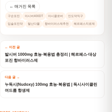
← 매거진 목록
구순포진
아시버400DT
아시클로버
인도약직구
입술포진약
털난다몰
항바이러스제추천
헤르페스치료제
← 이전 글
발시버 1000mg 효능·복용법 총정리 | 헤르페스·대상
포진 항바이러스제
다음 글 →
누독시(Nudoxy) 100mg 효능·복용법 | 독시사이클린
여드름 항생제