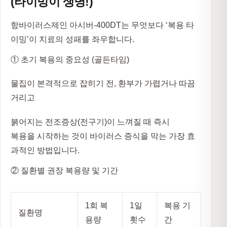
(타이밍이 생명!)
항바이러스제인 아시버-400DT는 무엇보다
‘복용 타
이밍’
이 치료의 성패를 좌우합니다.
① 초기 복용의 중요성 (골든타임)
물집이 본격적으로 잡히기 전, 환부가 가렵거나 따끔
거리고
붉어지는 전조증상(전구기)이 느껴질 때 즉시
복용을 시작하는 것이 바이러스 증식을 막는 가장 효
과적인 방법입니다.
② 질환별 권장 복용량 및 기간
1회 복
1일
복용 기
질환명
용량
횟수
간