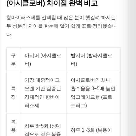
(아시클로버) 차이점 완벽 비교
항바이러스제를 선택할 때 많은 분이 헷갈려 하시는
두 성분의 차이를 한눈에 알기 쉽게 표로 정리했습니
다.
구
아시버 (아시클로
발시버 (발라시클로
분
버)
버)
가장 대중적이고
아시클로버의 체내
특
오랜 기간 검증된
흡수율을 3~5배 높인
징
경제적인 항바이
업그레이드형 (프로
러스제
드러그)
복
하루 3~5회 (상대
용
하루 1~3회 (복용이
적으로 잦은 복용