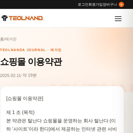
로그인
회원가입
장바구니
0
메뉴 열
홈
매거진
/
TEOLNANDA JOURNAL · 매거진
쇼핑몰 이용약관
약 19분
2025.02.11
·
[쇼핑몰 이용약관]
제 1 조 (목적)
본 약관은 털난다 쇼핑몰을 운영하는 회사 털난다 (이
하 ‘사이트’이라 한다)에서 제공하는 인터넷 관련 서비