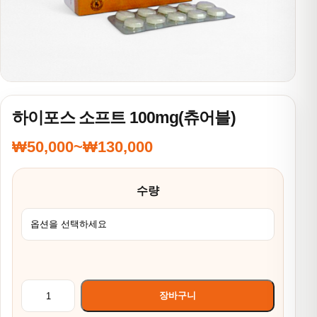
하이포스 소프트 100mg(츄어블)
₩
50,000
~
₩
130,000
가격 범위: ₩50,000~₩130,000
수량
하이포스 소프트 100mg(츄어블) 수량
장바구니