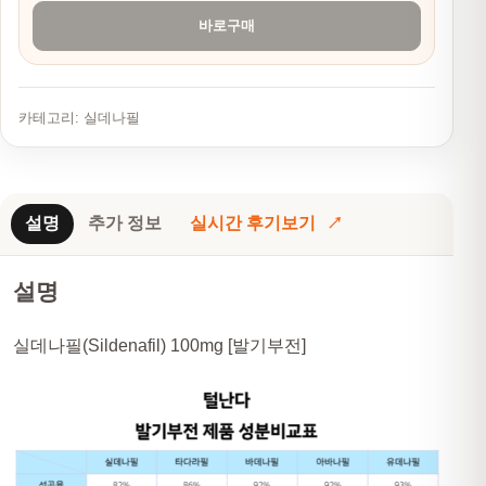
바로구매
카테고리:
실데나필
설명
추가 정보
실시간 후기보기
설명
실데나필(Sildenafil) 100mg [발기부전]