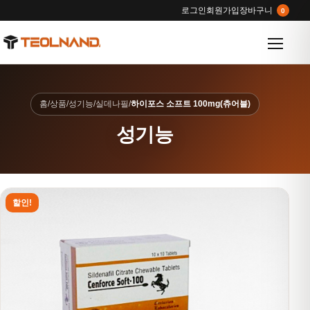
로그인
회원가입
장바구니
0
메뉴 열
홈
/
상품
/
성기능
/
실데나필
/
하이포스 소프트 100mg(츄어블)
성기능
할인!