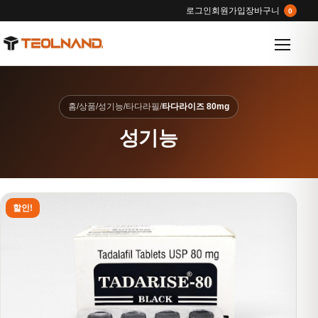
로그인
회원가입
장바구니
0
메뉴 열
홈
/
상품
/
성기능
/
타다라필
/
타다라이즈 80mg
성기능
할인!