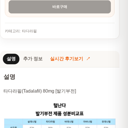
바로구매
카테고리:
타다라필
설명
추가 정보
실시간 후기보기
설명
타다라필(Tadalafil) 80mg [발기부전]