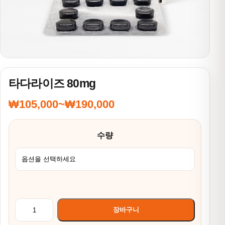
타다라이즈 80mg
₩
105,000
~
₩
190,000
가격 범위: ₩105,000~₩190,000
수량
타다라이즈 80mg 수량
장바구니