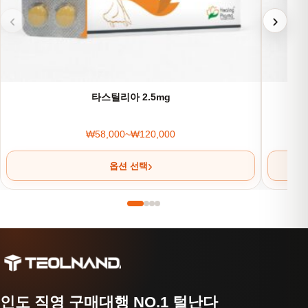
‹
›
타스틸리아 2.5mg
₩
58,000
~
₩
120,000
가격 범위: ₩58,000~₩120,000
옵션 선택
인도 직영 구매대행 NO.1 털난다