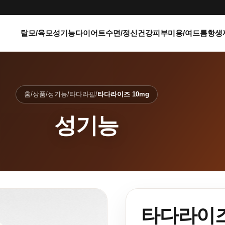
탈모/육모
성기능
다이어트
수면/정신건강
피부미용/여드름
항생
홈
/
상품
/
성기능
/
타다라필
/
타다라이즈 10mg
성기능
타다라이즈