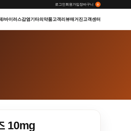
로그인
회원가입
장바구니
0
제/바이러스감염
기타의약품
고객리뷰
매거진
고객센터
 10mg