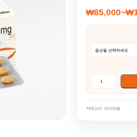
₩
85,000
~
₩
가격 범위: ₩8
타다라이즈 10mg 수
카테고리:
타다라필