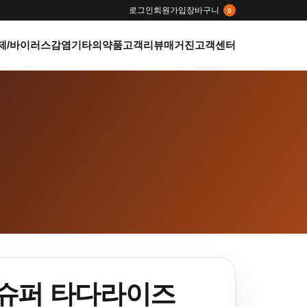
로그인
회원가입
장바구니
0
제/바이러스감염
기타의약품
고객리뷰
매거진
고객센터
슈퍼 타다라이즈