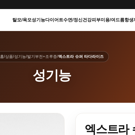
탈모/육모
성기능
다이어트
수면/정신건강
피부미용/여드름
항생
홈
/
상품
/
성기능
/
발기부전+조루증
/
엑스트라 슈퍼 타다라이즈
성기능
엑스트라 