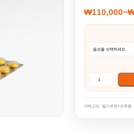
₩
110,000
~
가격 범위: ₩1
엑스트라 슈퍼 타다
카테고리:
발기부전+조루증