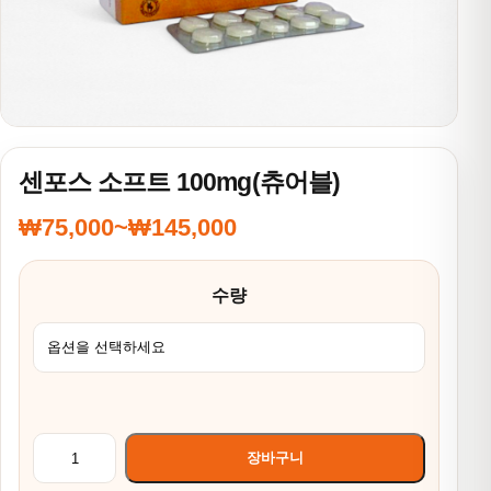
센포스 소프트 100mg(츄어블)
₩
75,000
~
₩
145,000
가격 범위: ₩75,000~₩145,000
수량
센포스 소프트 100mg(츄어블) 수량
장바구니