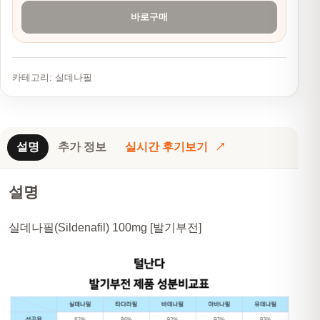
바로구매
카테고리:
실데나필
설명
추가 정보
실시간 후기보기
설명
실데나필(Sildenafil) 100mg [발기부전]