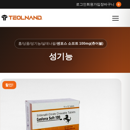
로그인
회원가입
장바구니
0
메뉴 열
홈
/
상품
/
성기능
/
실데나필
/
센포스 소프트 100mg(츄어블)
성기능
할인!