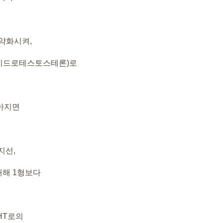
 약화시켜,
,디하이드로테스토스테론)로
많아지면
지선,
재해 1형보다
HT로의