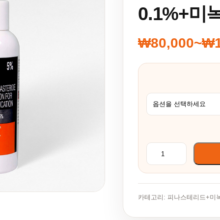
0.1%+미
₩
80,000
~
₩
가격 범위: ₩8
Morr F 5% (피나스
카테고리:
피나스테리드+미