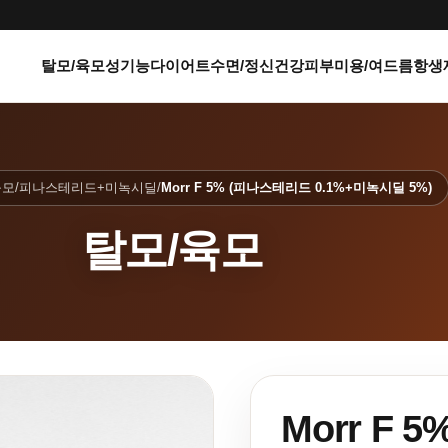
탈모/육모
성기능
다이어트
수면/정신건강
피부미용/여드름
항생
육모
/
피나스테리드+미녹시딜
/
Morr F 5% (피나스테리드 0.1%+미녹시딜 5%)
탈모/육모
Morr F