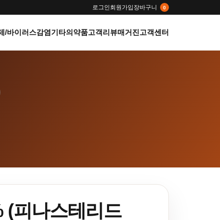
로그인
회원가입
장바구니
0
제/바이러스감염
기타의약품
고객리뷰
매거진
고객센터
 5% (피나스테리드