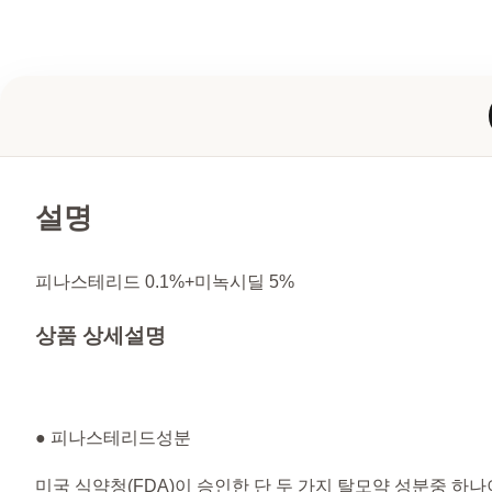
설명
피나스테리드 0.1%+미녹시딜 5%
상품 상세설명
● 피나스테리드성분
미국 식약청(FDA)이 승인한 단 두 가지 탈모약 성분중 하나