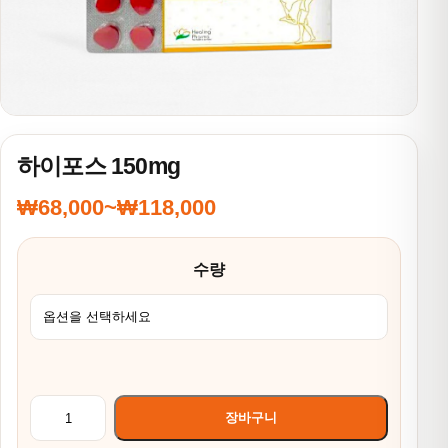
하이포스 150mg
₩
68,000
~
₩
118,000
가격 범위: ₩68,000~₩118,000
수량
하이포스 150mg 수량
장바구니