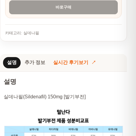
바로구매
카테고리:
실데나필
설명
추가 정보
실시간 후기보기
설명
실데나필(Sildenafil) 150mg [발기부전]