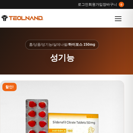
로그인
회원가입
장바구니
0
메뉴 열
홈
/
상품
/
성기능
/
실데나필
/
하이포스 150mg
성기능
할인!