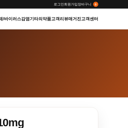
로그인
회원가입
장바구니
0
제/바이러스감염
기타의약품
고객리뷰
매거진
고객센터
0mg