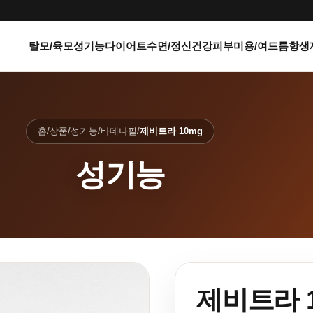
탈모/육모
성기능
다이어트
수면/정신건강
피부미용/여드름
항생
홈
/
상품
/
성기능
/
바데나필
/
제비트라 10mg
성기능
제비트라 1