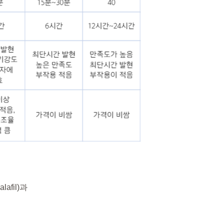
afil)과