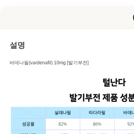
설명
바데나필(vardenafil) 10mg [발기부전]