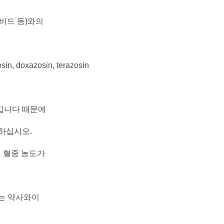
비드 등)와의
oxazosin, terazosin
가시킵니다 때문에
하십시오.
 혈중 농도가
또는 약사와이