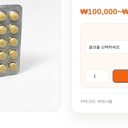
₩
100,000
~
가격 범위: ₩1
제비트라 10mg 수량
카테고리:
바데나필