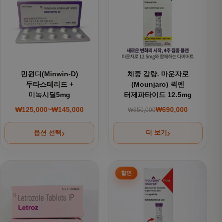
민윈디(Minwin-D)
체중 감량. 마운자로
두타스테리드 +
(Mounjaro) 퀵펜
미녹시딜5mg
터제파타이드 12.5mg
₩
125,000
~
₩
145,000
₩
690,000
₩
850,000
가격 범위: ₩125,000~₩145,000
원래 가격: ₩850,000
현재 가격: ₩690,000
옵션 선택
더 보기
여러 상품 옵션이 이 상품에 있습니다. 상품 페이지에서 옵션을