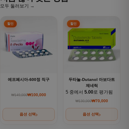
모두 둘러보기 →
여러 상품 옵션이 이 상품에 있습니다. 상품 페이지에서 옵션을
여러 상품 옵션이 이 상품에 있
에프페시아-600정 직구
두타놀-Dutanol 아보다트
제네릭
5 중에서
5.00
로 평가됨
₩
100,000
₩
149,000
원래 가격: ₩149,000.
현재 가격: ₩100,000.
₩
70,000
₩
130,000
원래 가격: ₩130,000
현재 가격: ₩70,000.
옵션 선택
옵션 선택