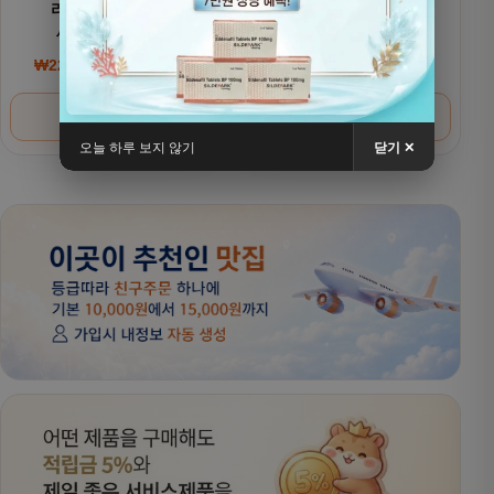
리벨서스(제네릭)
리벨서스(제네릭)
세마글루타이드
세마글루타이드 7mg
₩
220,000
~
₩
380,000
₩
200,000
~
₩
320,000
가격 범위: ₩220,000~₩380,000
가격 범위: ₩200,000
옵션 선택
옵션 선택
오늘 하루 보지 않기
닫기 ✕