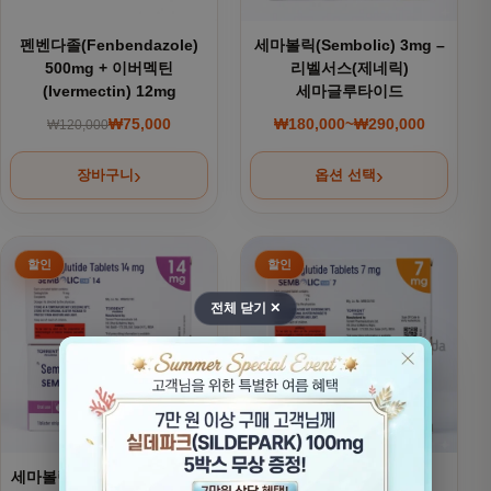
펜벤다졸(Fenbendazole)
세마볼릭(Sembolic) 3mg –
500mg + 이버멕틴
리벨서스(제네릭)
(Ivermectin) 12mg
세마글루타이드
₩
75,000
₩
180,000
~
₩
290,000
₩
120,000
원래 가격: ₩120,000.
현재 가격: ₩75,000.
가격 범위: ₩180,000
장바구니
옵션 선택
여러 상품 옵션이 이 상품에 있습니다. 상품 페이지에서 옵션을
여러 상품 옵션이 이 상품에 있
전체 닫기 ✕
세마볼릭(Sembolic) 14mg -
세마볼릭(Sembolic) –