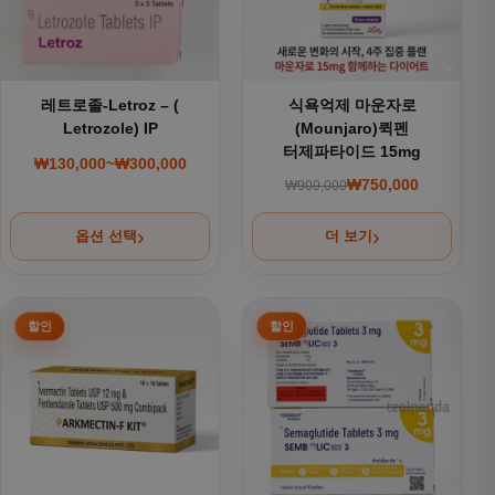
레트로졸-Letroz – (
식욕억제 마운자로
Letrozole) IP
(Mounjaro)퀵펜
터제파타이드 15mg
₩
130,000
~
₩
300,000
가격 범위: ₩130,000~₩300,000
₩
750,000
₩
900,000
원래 가격: ₩900,000
현재 가격: ₩750,000
옵션 선택
더 보기
여러 상품 옵션이 이 상품에 있