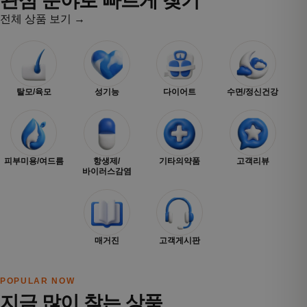
관심 분야로 빠르게 찾기
전체 상품 보기 →
탈모/육모
성기능
다이어트
수면/정신건강
피부미용/여드름
항생제/
기타의약품
고객리뷰
바이러스감염
매거진
고객게시판
POPULAR NOW
지금 많이 찾는 상품