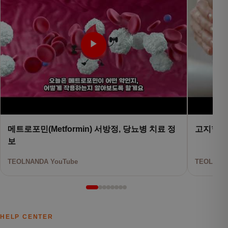
▶
메트로포민(Metformin) 서방정, 당뇨병 치료 정
고지혈증
보
TEOLNANDA YouTube
TEOLNAND
HELP CENTER