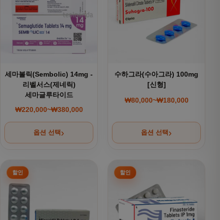
세마볼릭(Sembolic) 14mg -
수하그라(수아그라) 100mg
리벨서스(제네릭)
[신형]
세마글루타이드
₩
80,000
~
₩
180,000
가격 범위: ₩80,000~
₩
220,000
~
₩
380,000
가격 범위: ₩220,000~₩380,000
옵션 선택
옵션 선택
여러 상품 옵션이 이 상품에 있습니다. 상품 페이지에서 옵션을
여러 상품 옵션이 이 상품에 있