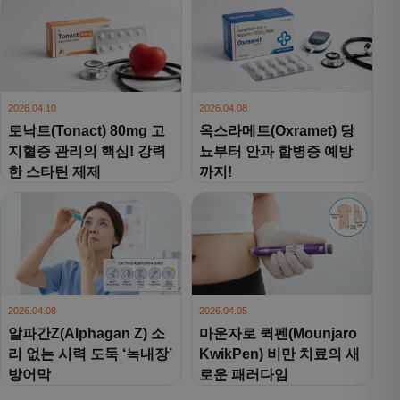
2026.04.10
2026.04.08
토낙트(Tonact) 80mg 고
옥스라메트(Oxramet) 당
지혈증 관리의 핵심! 강력
뇨부터 안과 합병증 예방
한 스타틴 제제
까지!
2026.04.08
2026.04.05
알파간Z(Alphagan Z) 소
마운자로 퀵펜(Mounjaro
리 없는 시력 도둑 ‘녹내장’
KwikPen) 비만 치료의 새
방어막
로운 패러다임