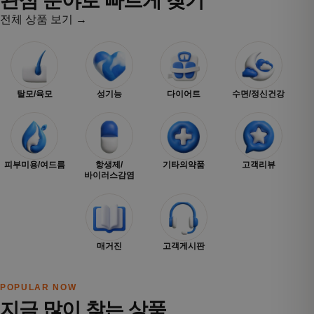
관심 분야로 빠르게 찾기
전체 상품 보기 →
탈모/육모
성기능
다이어트
수면/정신건강
피부미용/여드름
항생제/
기타의약품
고객리뷰
바이러스감염
매거진
고객게시판
POPULAR NOW
지금 많이 찾는 상품