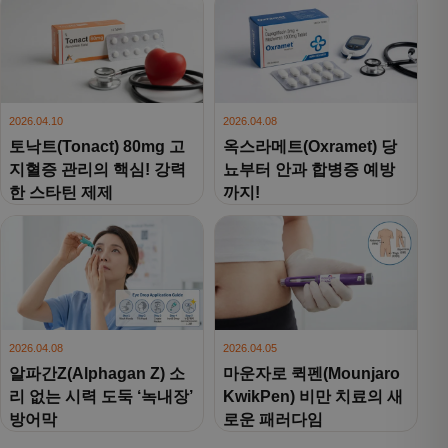
2026.04.10
2026.04.08
토낙트(Tonact) 80mg 고
옥스라메트(Oxramet) 당
지혈증 관리의 핵심! 강력
뇨부터 안과 합병증 예방
한 스타틴 제제
까지!
2026.04.08
2026.04.05
알파간Z(Alphagan Z) 소
마운자로 퀵펜(Mounjaro
리 없는 시력 도둑 ‘녹내장’
KwikPen) 비만 치료의 새
방어막
로운 패러다임