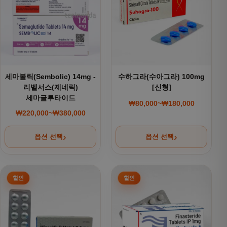
세마볼릭(Sembolic) 14mg -
수하그라(수아그라) 100mg
리벨서스(제네릭)
[신형]
세마글루타이드
₩
80,000
~
₩
180,000
가격 범위: ₩80,000~
₩
220,000
~
₩
380,000
가격 범위: ₩220,000~₩380,000
옵션 선택
옵션 선택
여러 상품 옵션이 이 상품에 있습니다. 상품 페이지에서 옵션을
여러 상품 옵션이 이 상품에 있