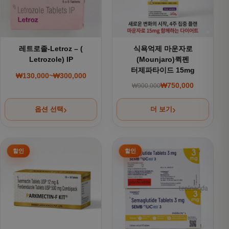
레트로졸-Letroz – (
식욕억제 마운자로
Letrozole) IP
(Mounjaro)퀵펜
터제파타이드 15mg
₩
130,000
~
₩
300,000
가격 범위: ₩130,000~₩300,000
₩
750,000
₩
900,000
원래 가격: ₩900,000
현재 가격: ₩750,000
옵션 선택
더 보기
여러 상품 옵션이 이 상품에 있