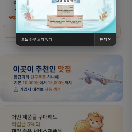
리벨서스(제네릭)
리벨서스(제네릭)
세마글루타이드
세마글루타이드 7mg
₩
220,000
~
₩
380,000
₩
200,000
~
₩
320,000
가격 범위: ₩220,000~₩380,000
가격 범위: ₩200,000
옵션 선택
옵션 선택
오늘 하루 보지 않기
닫기 ✕