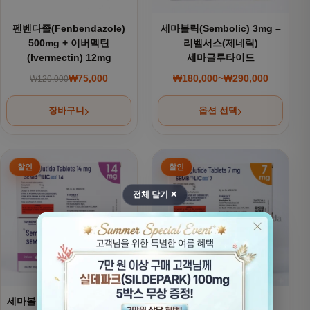
펜벤다졸(Fenbendazole)
세마볼릭(Sembolic) 3mg –
500mg + 이버멕틴
리벨서스(제네릭)
(Ivermectin) 12mg
세마글루타이드
₩
75,000
₩
180,000
~
₩
290,000
₩
120,000
원래 가격: ₩120,000.
현재 가격: ₩75,000.
가격 범위: ₩180,000
장바구니
옵션 선택
여러 상품 옵션이 이 상품에 있습니다. 상품 페이지에서 옵션을
여러 상품 옵션이 이 상품에 있
전체 닫기 ✕
세마볼릭(Sembolic) 14mg -
세마볼릭(Sembolic) –