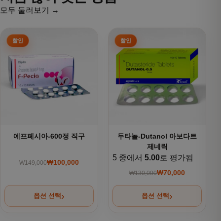
모두 둘러보기 →
여러 상품 옵션이 이 상품에 있습니다. 상품 페이지에서 옵션을
여러 상품 옵션이 이 상품에 있
에프페시아-600정 직구
두타놀-Dutanol 아보다트
제네릭
5 중에서
5.00
로 평가됨
₩
100,000
₩
149,000
원래 가격: ₩149,000.
현재 가격: ₩100,000.
₩
70,000
₩
130,000
원래 가격: ₩130,000
현재 가격: ₩70,000.
옵션 선택
옵션 선택