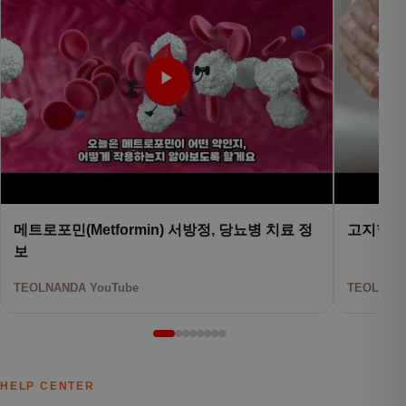
▶
메트로포민(Metformin) 서방정, 당뇨병 치료 정
고지혈증
보
TEOLNANDA YouTube
TEOLNAND
HELP CENTER