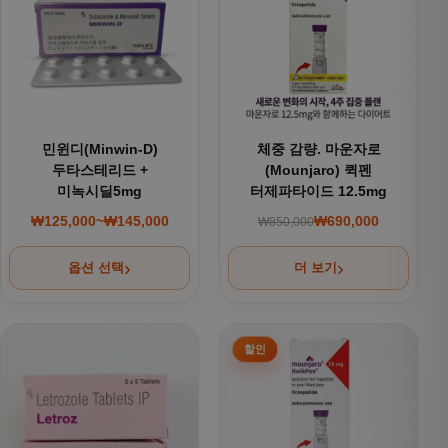
민윈디(Minwin-D)
체중 감량. 마운자로
두타스테리드 +
(Mounjaro) 퀵펜
미녹시딜5mg
터제파타이드 12.5mg
₩
125,000
~
₩
145,000
₩
690,000
₩
850,000
가격 범위: ₩125,000~₩145,000
원래 가격: ₩850,000
현재 가격: ₩690,000
옵션 선택
더 보기
여러 상품 옵션이 이 상품에 있습니다. 상품 페이지에서 옵션을