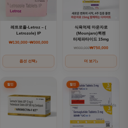
레트로졸-Letroz – (
식욕억제 마운자로
Letrozole) IP
(Mounjaro)퀵펜
터제파타이드 15mg
₩
130,000
~
₩
300,000
가격 범위: ₩130,000~₩300,000
₩
750,000
₩
900,000
원래 가격: ₩900,000
현재 가격: ₩750,000
옵션 선택
더 보기
여러 상품 옵션이 이 상품에 있