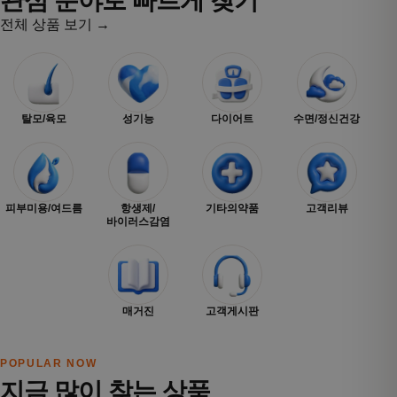
관심 분야로 빠르게 찾기
전체 상품 보기 →
탈모/육모
성기능
다이어트
수면/정신건강
피부미용/여드름
항생제/
기타의약품
고객리뷰
바이러스감염
매거진
고객게시판
POPULAR NOW
지금 많이 찾는 상품