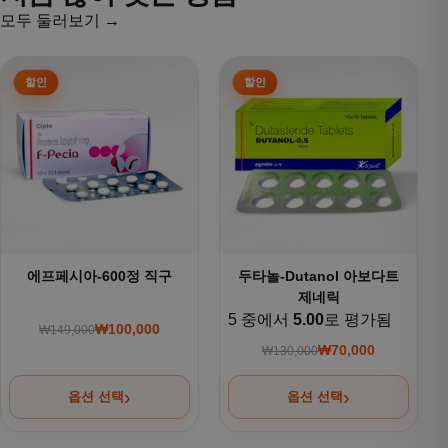
모두 둘러보기 →
여러 상품 옵션이 이 상품에 있습니다. 상품 페이지에서 옵션을
여러 상품 옵션이 이 상품에 있
에프페시아-600정 직구
두타놀-Dutanol 아보다트
제네릭
5 중에서
5.00
로 평가됨
₩
100,000
₩
149,000
원래 가격: ₩149,000.
현재 가격: ₩100,000.
₩
70,000
₩
130,000
원래 가격: ₩130,000
현재 가격: ₩70,000.
옵션 선택
옵션 선택