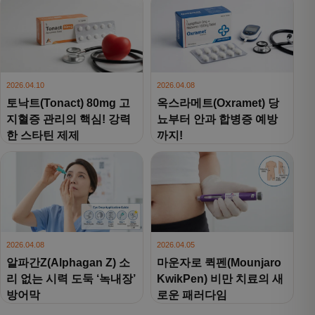
2026.04.10
2026.04.08
토낙트(Tonact) 80mg 고
옥스라메트(Oxramet) 당
지혈증 관리의 핵심! 강력
뇨부터 안과 합병증 예방
한 스타틴 제제
까지!
2026.04.08
2026.04.05
알파간Z(Alphagan Z) 소
마운자로 퀵펜(Mounjaro
리 없는 시력 도둑 ‘녹내장’
KwikPen) 비만 치료의 새
방어막
로운 패러다임