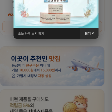
리벨서스(제네릭)
리벨서스(제네릭)
세마글루타이드
세마글루타이드 7mg
₩
220,000
~
₩
380,000
₩
200,000
~
₩
320,000
가격 범위: ₩220,000~₩380,000
가격 범위: ₩200,000
옵션 선택
옵션 선택
오늘 하루 보지 않기
닫기 ✕