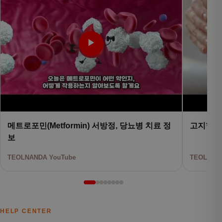
▶
메트로포민(Metformin) 서방정, 당뇨병 치료 정
고지혈증
보
TEOLNANDA YouTube
TEOLNAND
HELP CENTER