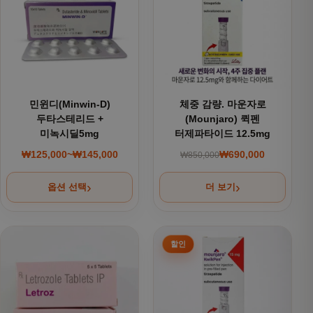
민윈디(Minwin-D)
체중 감량. 마운자로
두타스테리드 +
(Mounjaro) 퀵펜
미녹시딜5mg
터제파타이드 12.5mg
₩
125,000
~
₩
145,000
₩
690,000
₩
850,000
가격 범위: ₩125,000~₩145,000
원래 가격: ₩850,000
현재 가격: ₩690,000
옵션 선택
더 보기
여러 상품 옵션이 이 상품에 있습니다. 상품 페이지에서 옵션을