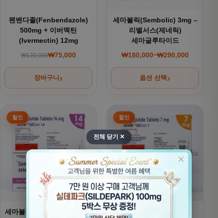
펜벤다졸(Fenbendazole)
세마볼릭(Sembolic) 3mg –
500mg + 이버멕틴
리벨서스(제네릭)
(Ivermectin) 12mg
세마글루타이드
₩
75,000
₩
180,000
~
₩
290,000
₩
120,000
원래 가격: ₩120,000.
현재 가격: ₩75,000.
가격 범위: ₩180,000
장바구니
옵션 선택
여러 상품 옵션이 이 상품에 있습니다. 상품 페이지에서 옵션을
여러 상품 옵션이 이 상품에 있
전체 닫기 ✕
세마볼릭(Sembolic) 14mg -
세마볼릭(Sembolic) –