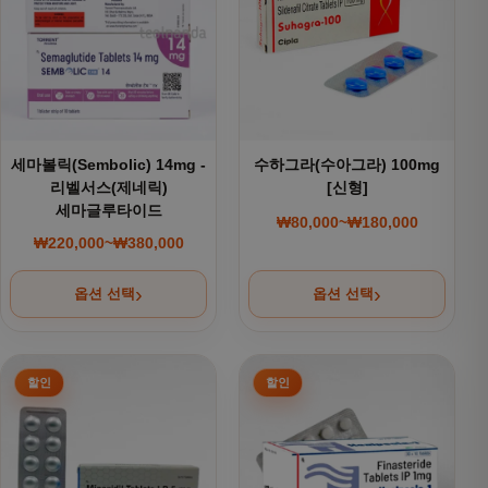
세마볼릭(Sembolic) 14mg -
수하그라(수아그라) 100mg
리벨서스(제네릭)
[신형]
세마글루타이드
₩
80,000
~
₩
180,000
가격 범위: ₩80,000~
₩
220,000
~
₩
380,000
가격 범위: ₩220,000~₩380,000
옵션 선택
옵션 선택
여러 상품 옵션이 이 상품에 있습니다. 상품 페이지에서 옵션을
여러 상품 옵션이 이 상품에 있