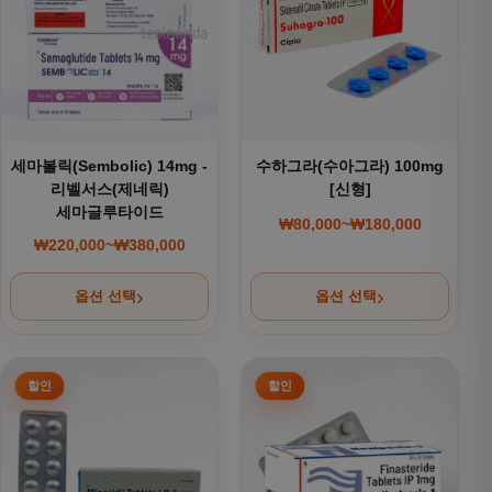
세마볼릭(Sembolic) 14mg -
수하그라(수아그라) 100mg
리벨서스(제네릭)
[신형]
세마글루타이드
₩
80,000
~
₩
180,000
가격 범위: ₩80,000~
₩
220,000
~
₩
380,000
가격 범위: ₩220,000~₩380,000
옵션 선택
옵션 선택
여러 상품 옵션이 이 상품에 있습니다. 상품 페이지에서 옵션을
여러 상품 옵션이 이 상품에 있