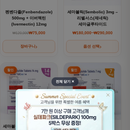
펜벤다졸(Fenbendazole)
세마볼릭(Sembolic) 3mg –
500mg + 이버멕틴
리벨서스(제네릭)
(Ivermectin) 12mg
세마글루타이드
₩
75,000
₩
180,000
~
₩
290,000
₩
120,000
원래 가격: ₩120,000.
현재 가격: ₩75,000.
가격 범위: ₩180,000
장바구니
옵션 선택
여러 상품 옵션이 이 상품에 있습니다. 상품 페이지에서 옵션을
여러 상품 옵션이 이 상품에 있
전체 닫기 ✕
세마볼릭(Sembolic) 14mg -
세마볼릭(Sembolic) –