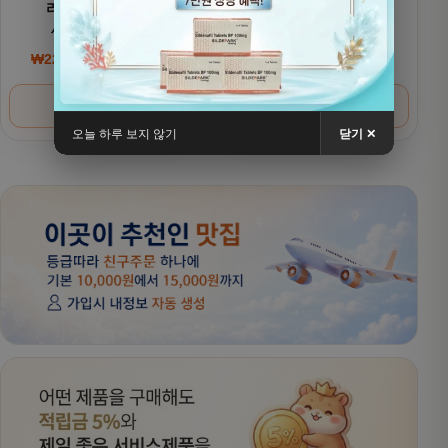
리벨서스(제네릭)
리벨서스(제네릭)
세마글루타이드
세마글루타이드 7mg
₩
220,000
~
₩
380,000
₩
200,000
~
₩
320,000
가격 범위: ₩220,000~₩380,000
가격 범위: ₩200,000
옵션 선택
옵션 선택
오늘 하루 보지 않기
닫기 ✕