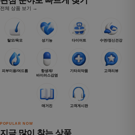
관심 분야로 빠르게 찾기
전체 상품 보기 →
탈모/육모
성기능
다이어트
수면/정신건강
피부미용/여드름
항생제/
기타의약품
고객리뷰
바이러스감염
매거진
고객게시판
POPULAR NOW
지금 많이 찾는 상품