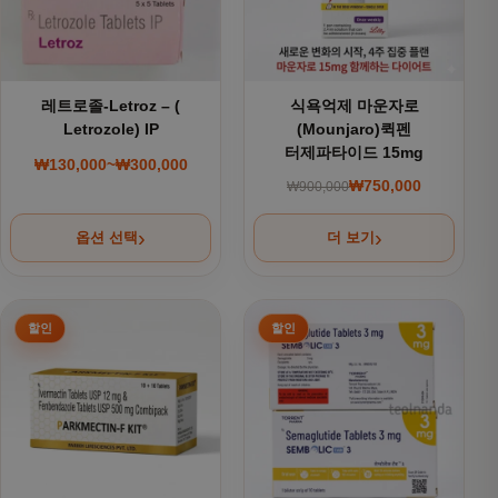
레트로졸-Letroz – (
식욕억제 마운자로
Letrozole) IP
(Mounjaro)퀵펜
터제파타이드 15mg
₩
130,000
~
₩
300,000
가격 범위: ₩130,000~₩300,000
₩
750,000
₩
900,000
원래 가격: ₩900,000
현재 가격: ₩750,000
옵션 선택
더 보기
여러 상품 옵션이 이 상품에 있