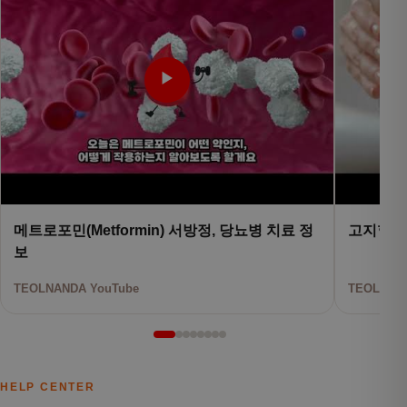
▶
메트로포민(Metformin) 서방정, 당뇨병 치료 정
고지혈증
보
TEOLNANDA YouTube
TEOLNAND
HELP CENTER