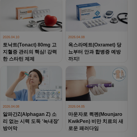
2026.04.10
2026.04.08
토낙트(Tonact) 80mg 고
옥스라메트(Oxramet) 당
지혈증 관리의 핵심! 강력
뇨부터 안과 합병증 예방
한 스타틴 제제
까지!
2026.04.08
2026.04.05
알파간Z(Alphagan Z) 소
마운자로 퀵펜(Mounjaro
리 없는 시력 도둑 ‘녹내장’
KwikPen) 비만 치료의 새
방어막
로운 패러다임