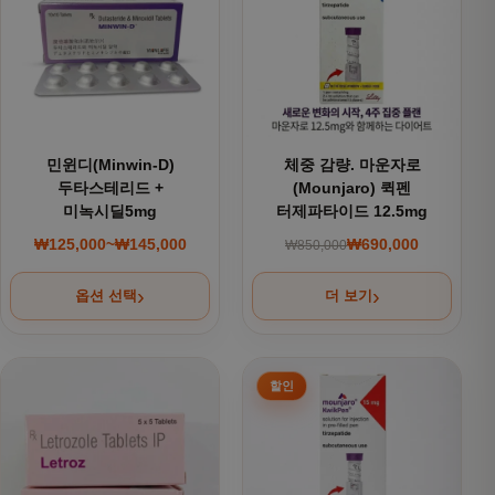
민윈디(Minwin-D)
체중 감량. 마운자로
두타스테리드 +
(Mounjaro) 퀵펜
미녹시딜5mg
터제파타이드 12.5mg
₩
125,000
~
₩
145,000
₩
690,000
₩
850,000
가격 범위: ₩125,000~₩145,000
원래 가격: ₩850,000
현재 가격: ₩690,000
옵션 선택
더 보기
여러 상품 옵션이 이 상품에 있습니다. 상품 페이지에서 옵션을