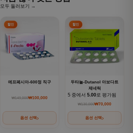
모두 둘러보기 →
여러 상품 옵션이 이 상품에 있습니다. 상품 페이지에서 옵션을
여러 상품 옵션이 이 상품에 있
에프페시아-600정 직구
두타놀-Dutanol 아보다트
제네릭
5 중에서
5.00
로 평가됨
₩
100,000
₩
149,000
원래 가격: ₩149,000.
현재 가격: ₩100,000.
₩
70,000
₩
130,000
원래 가격: ₩130,000
현재 가격: ₩70,000.
옵션 선택
옵션 선택