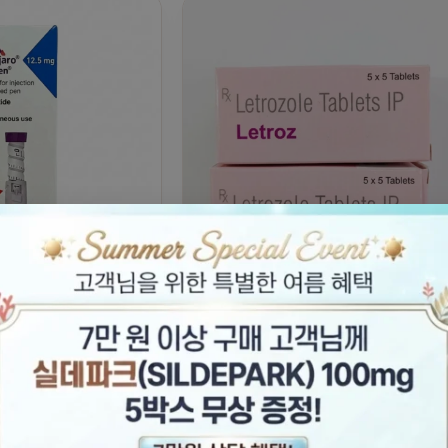
 (Mounjaro) 퀵펜
레트로졸-Letroz – ( Letrozole) IP
드 12.5mg
₩
690,000
₩
130,000
~
₩
300,000
00
원래 가격: ₩850,000.
현재 가격: ₩690,000.
가격 범위: ₩130,0
더 보기
옵션 선택