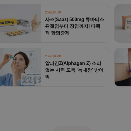
2026.04.10
사즈(Saaz) 500mg 류마티스
관절염부터 장염까지! 다목
적 항염증제
2026.04.08
알파간Z(Alphagan Z) 소리
없는 시력 도둑 ‘녹내장’ 방어
막