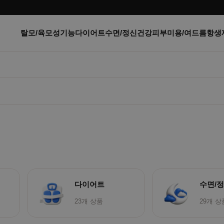
탈모/육모
성기능
다이어트
수면/정신건강
피부미용/여드름
항생
다이어트
수면/
23개 상품
29개 상