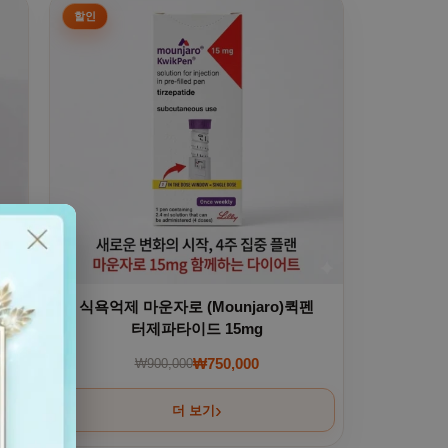
식욕억제 마운자로 (Mounjaro)퀵펜
터제파타이드 15mg
₩
750,000
₩
900,000
00~₩300,000
원래 가격: ₩900,000.
현재 가격: ₩750,000.
더 보기