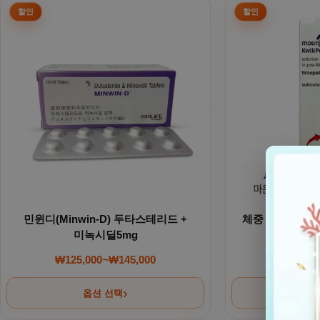
민윈디(Minwin-D) 두타스테리드 +
체중 감량. 마운자로
미녹시딜5mg
터제파타이
₩
125,000
~
₩
145,000
₩
850,0
가격 범위: ₩125,000~₩145,000
옵션 선택