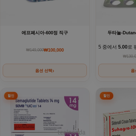
에프페시아-600정 직구
두타놀-Duta
5 중에서
5.00
로 
₩
100,000
₩
149,000
원래 가격: ₩149,000.
현재 가격: ₩100,000.
₩
130,
옵션 선택
옵
여러 상품 옵션이 이 상품에 있습니다. 상품 페이지에서 옵션을
여러 상품 옵션이