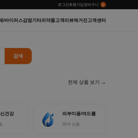
로그인
회원가입
장바구니
0
제/바이러스감염
기타의약품
고객리뷰
매거진
고객센터
›
검색
전체 상품 보기 →
정신건강
피부미용/여드름
품
26개 상품