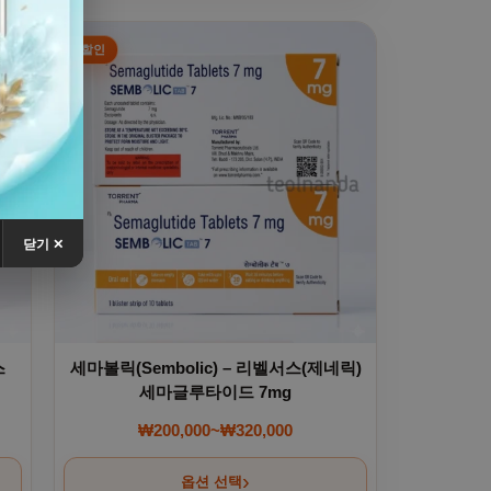
다
. 상품 페이지에서 옵션을 선택할 수 있습니다
여러 상품 옵션이 이 상품에 있습니다. 상품 페이지에서
닫기 ✕
스
세마볼릭(Sembolic) – 리벨서스(제네릭)
세마글루타이드 7mg
₩
200,000
~
₩
320,000
00~₩380,000
가격 범위: ₩200,000~₩320,000
옵션 선택