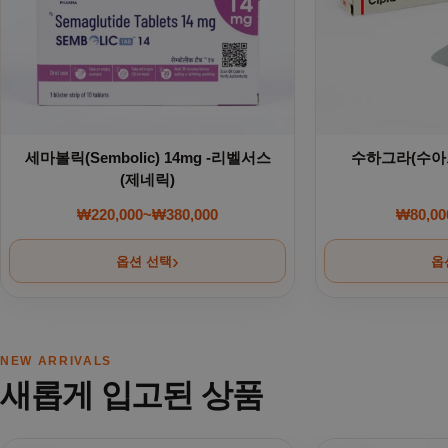
세마볼릭(Sembolic) 14mg -리벨서스
수하그라(수아그라
(제네릭)
₩
220,000
~
₩
380,000
₩
80,00
가격 범위: ₩220,000~₩380,000
옵션 선택
옵
NEW ARRIVALS
새롭게 입고된 상품
여러 상품 옵션이 이 상품에 있습니다. 상품 페이지에서 옵션을