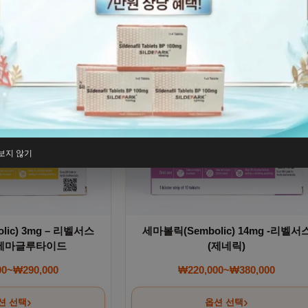
 이 상품에 있습니다. 상품 페이지에서 옵션을 선택할 수 있습니
여러 상품 옵션이 이 상품에 있습니다
보지 않기
ic) 3mg – 리벨서스
세마볼릭(Sembolic) 14mg -리벨서
 세마글루타이드
(제네릭)
00
~
₩
290,000
₩
220,000
~
₩
380,000
가격 범위: ₩180,000~₩290,000
가격 범위: ₩220,0
션 선택
옵션 선택