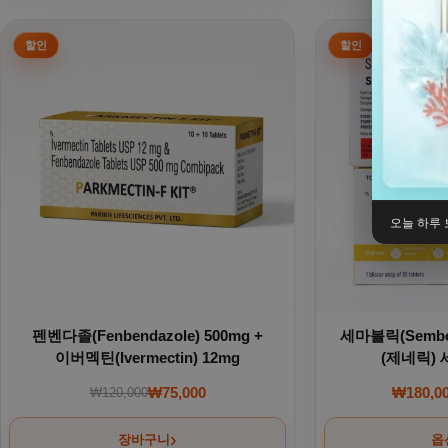
여러 상품 옵션이
오늘 하루 
펜벤다졸(Fenbendazole) 500mg +
세마볼릭(Sembol
이버멕틴(Ivermectin) 12mg
(제네릭)
₩
75,000
₩
180,0
₩
120,000
원래 가격: ₩120,000.
현재 가격: ₩75,000.
장바구니
옵