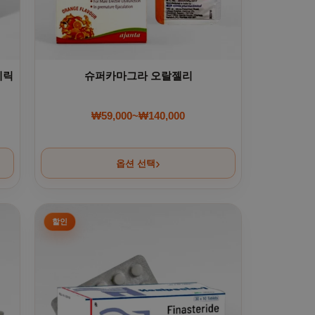
제네릭
슈퍼카마그라 오랄젤리
₩
59,000
~
₩
140,000
00.
00.
가격 범위: ₩59,000~₩140,000
옵션 선택
다
. 상품 페이지에서 옵션을 선택할 수 있습니다
여러 상품 옵션이 이 상품에 있습니다. 상품 페이지에서