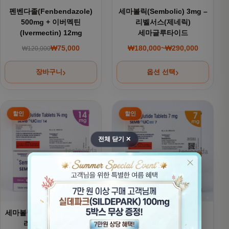
펜벤다졸(Fenbendazole)
세마볼릭(Sembolic) 3mg –
500mg + 이버멕틴
리벨서스(제네릭)
(Ivermectin) 12mg
세마글루타이드
₩
75,000
₩
180,000
~
₩
290,000
₩
120,000
원래 가격: ₩120,000.
현재 가격: ₩75,000.
가격 범위: ₩180,000
장바구니
옵션 선택
여러 상품 옵션이 이 상품에 있습니다. 상품 페이지에서 옵션을
여러 상품 옵션이 이 상품에 있
전체 닫기 ✕
세마볼릭(Sembolic) 14mg -
세마볼릭(Sembolic) –
리벨서스(제네릭)
리벨서스(제네릭)