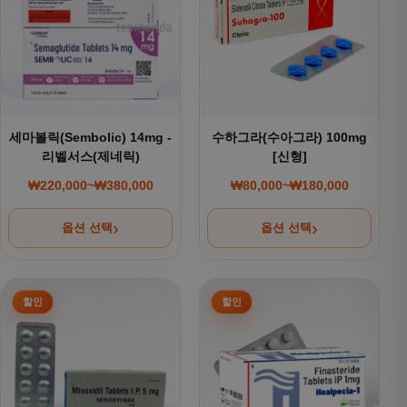
세마볼릭(Sembolic) 14mg -
수하그라(수아그라) 100mg
리벨서스(제네릭)
[신형]
₩
220,000
~
₩
380,000
₩
80,000
~
₩
180,000
가격 범위: ₩220,000~₩380,000
가격 범위: ₩80,000~
옵션 선택
옵션 선택
여러 상품 옵션이 이 상품에 있습니다. 상품 페이지에서 옵션을
여러 상품 옵션이 이 상품에 있