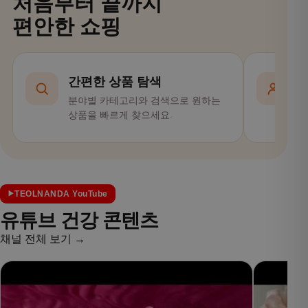
처음부터 끝까지
편안한 쇼핑
간편한 상품 탐색
분야별 카테고리와 검색으로 원하는
회
상품을 빠르게 찾으세요.
편
TEOLNANDA YouTube
유튜브 건강 콘텐츠
채널 전체 보기 →