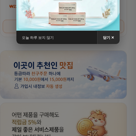
세마글루타이드 7mg
₩
220,000
~
₩
380,000
가격 범위: ₩220,000~₩380,000
₩
200,000
~
₩
320,000
가격 범위: ₩200,000
옵션 선택
옵션 선택
오늘 하루 보지 않기
닫기 ✕