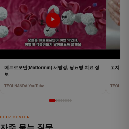
▶
메트로포민(Metformin) 서방정, 당뇨병 치료 정
고지혈증
보
TEOLNANDA YouTube
TEOLNAND
HELP CENTER
자주 묻는 질문