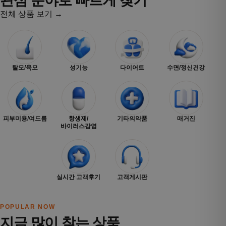
관심 분야로 빠르게 찾기
전체 상품 보기 →
탈모/육모
성기능
다이어트
수면/정신건강
피부미용/여드름
항생제/
기타의약품
매거진
바이러스감염
실시간 고객후기
고객게시판
POPULAR NOW
지금 많이 찾는 상품