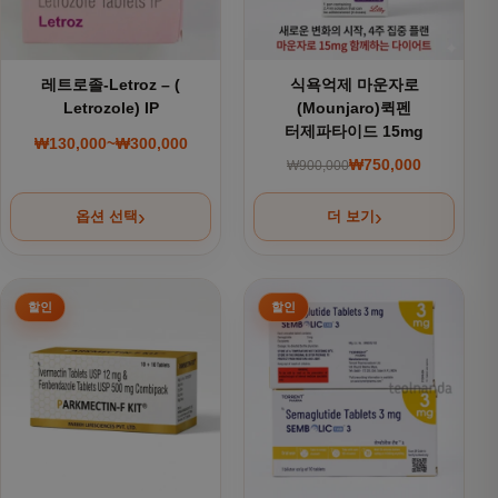
레트로졸-Letroz – (
식욕억제 마운자로
Letrozole) IP
(Mounjaro)퀵펜
터제파타이드 15mg
₩
130,000
~
₩
300,000
가격 범위: ₩130,000~₩300,000
₩
750,000
₩
900,000
원래 가격: ₩900,000
현재 가격: ₩750,000
옵션 선택
더 보기
여러 상품 옵션이 이 상품에 있