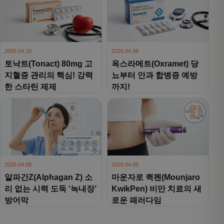
2026.04.10
2026.04.08
토낙트(Tonact) 80mg 고
옥스라메트(Oxramet) 당
지혈증 관리의 핵심! 강력
뇨부터 안과 합병증 예방
한 스타틴 제제
까지!
2026.04.08
2026.04.05
알파간Z(Alphagan Z) 소
마운자로 퀵펜(Mounjaro
리 없는 시력 도둑 ‘녹내장’
KwikPen) 비만 치료의 새
방어막
로운 패러다임