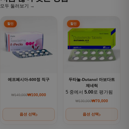
모두 둘러보기 →
여러 상품 옵션이 이 상품에 있습니다. 상품 페이지에서 옵션을
여러 상품 옵션이 이 상품에 있
에프페시아-600정 직구
두타놀-Dutanol 아보다트
제네릭
5 중에서
5.00
로 평가됨
₩
100,000
₩
149,000
원래 가격: ₩149,000.
현재 가격: ₩100,000.
₩
70,000
₩
130,000
원래 가격: ₩130,000
현재 가격: ₩70,000.
옵션 선택
옵션 선택