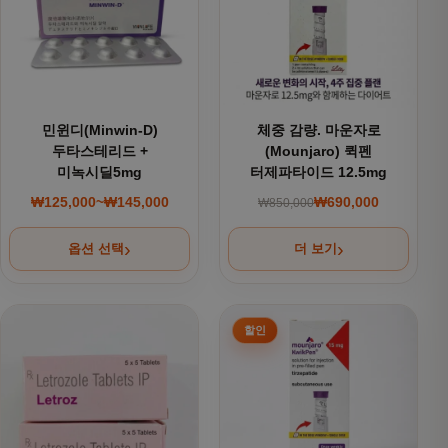
민윈디(Minwin-D)
체중 감량. 마운자로
두타스테리드 +
(Mounjaro) 퀵펜
미녹시딜5mg
터제파타이드 12.5mg
₩
125,000
~
₩
145,000
₩
690,000
₩
850,000
가격 범위: ₩125,000~₩145,000
원래 가격: ₩850,000
현재 가격: ₩690,000
옵션 선택
더 보기
여러 상품 옵션이 이 상품에 있습니다. 상품 페이지에서 옵션을