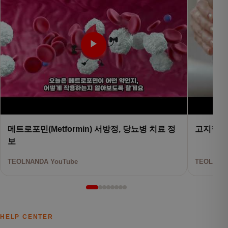
▶
메트로포민(Metformin) 서방정, 당뇨병 치료 정
고지혈증
보
TEOLNANDA YouTube
TEOLNAND
HELP CENTER