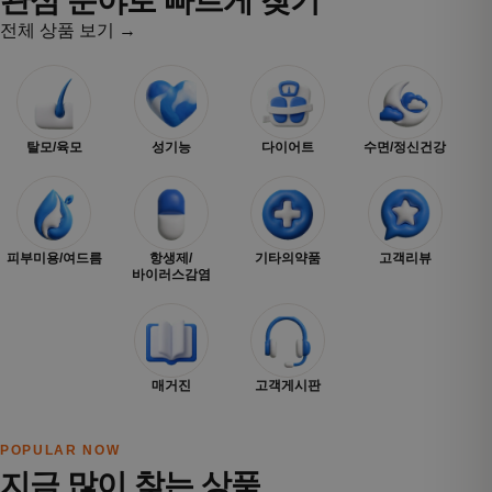
관심 분야로 빠르게 찾기
전체 상품 보기 →
탈모/육모
성기능
다이어트
수면/정신건강
피부미용/여드름
항생제/
기타의약품
고객리뷰
바이러스감염
매거진
고객게시판
POPULAR NOW
지금 많이 찾는 상품