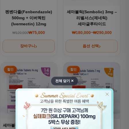
펜벤다졸(Fenbendazole)
세마볼릭(Sembolic) 3mg –
500mg + 이버멕틴
리벨서스(제네릭)
(Ivermectin) 12mg
세마글루타이드
₩
75,000
₩
180,000
~
₩
290,000
₩
120,000
원래 가격: ₩120,000.
현재 가격: ₩75,000.
가격 범위: ₩180,000
장바구니
옵션 선택
여러 상품 옵션이 이 상품에 있습니다. 상품 페이지에서 옵션을
여러 상품 옵션이 이 상품에 있
전체 닫기 ✕
세마볼릭(Sembolic) 14mg -
세마볼릭(Sembolic) –