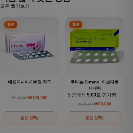
모두 둘러보기 →
여러 상품 옵션이 이 상품에 있습니다. 상품 페이지에서 옵션을
여러 상품 옵션이 이 상품에 있
에프페시아-600정 직구
두타놀-Dutanol 아보다트
제네릭
5 중에서
5.00
로 평가됨
₩
100,000
₩
149,000
원래 가격: ₩149,000.
현재 가격: ₩100,000.
₩
70,000
₩
130,000
원래 가격: ₩130,000
현재 가격: ₩70,000.
옵션 선택
옵션 선택