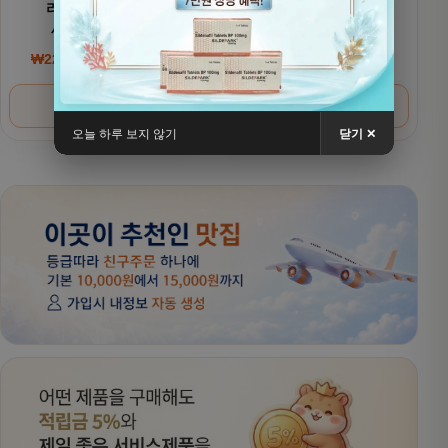
리벨서스(제네릭)
리벨서스(제네릭)
세마글루타이드
세마글루타이드 7mg
₩
220,000
~
₩
380,000
₩
200,000
~
₩
320,000
가격 범위: ₩220,000~₩380,000
가격 범위: ₩200,000
옵션 선택
옵션 선택
오늘 하루 보지 않기
닫기 ✕