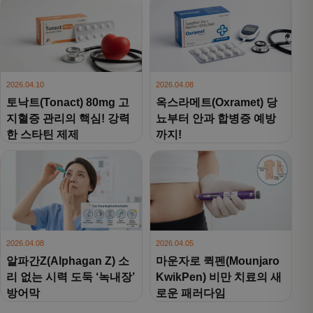
2026.04.10
2026.04.08
토낙트(Tonact) 80mg 고
옥스라메트(Oxramet) 당
지혈증 관리의 핵심! 강력
뇨부터 안과 합병증 예방
한 스타틴 제제
까지!
2026.04.08
2026.04.05
알파간Z(Alphagan Z) 소
마운자로 퀵펜(Mounjaro
리 없는 시력 도둑 ‘녹내장’
KwikPen) 비만 치료의 새
방어막
로운 패러다임