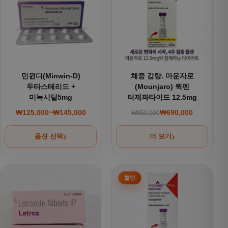
민윈디(Minwin-D)
체중 감량. 마운자로
두타스테리드 +
(Mounjaro) 퀵펜
미녹시딜5mg
터제파타이드 12.5mg
₩
125,000
~
₩
145,000
₩
690,000
₩
850,000
가격 범위: ₩125,000~₩145,000
원래 가격: ₩850,000
현재 가격: ₩690,000
옵션 선택
더 보기
여러 상품 옵션이 이 상품에 있습니다. 상품 페이지에서 옵션을