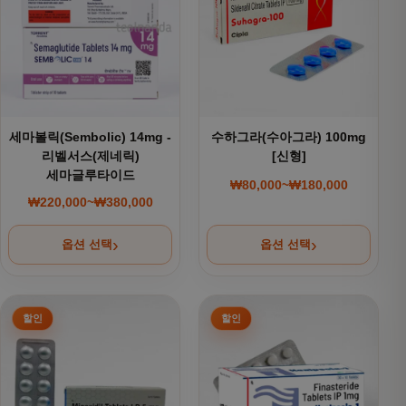
세마볼릭(Sembolic) 14mg -
수하그라(수아그라) 100mg
리벨서스(제네릭)
[신형]
세마글루타이드
₩
80,000
~
₩
180,000
가격 범위: ₩80,000~
₩
220,000
~
₩
380,000
가격 범위: ₩220,000~₩380,000
옵션 선택
옵션 선택
여러 상품 옵션이 이 상품에 있습니다. 상품 페이지에서 옵션을
여러 상품 옵션이 이 상품에 있