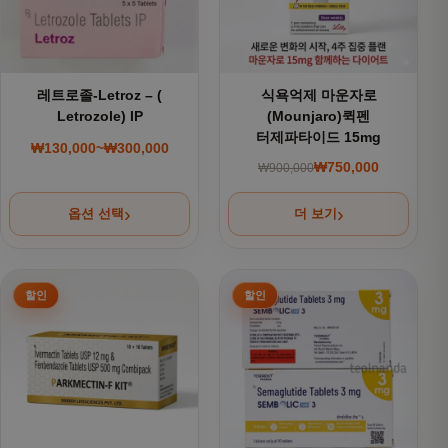
레트로졸-Letroz – (
식욕억제 마운자로
Letrozole) IP
(Mounjaro)퀵펜
터제파타이드 15mg
₩
130,000
~
₩
300,000
가격 범위: ₩130,000~₩300,000
₩
750,000
₩
900,000
원래 가격: ₩900,000
현재 가격: ₩750,000
옵션 선택
더 보기
여러 상품 옵션이 이 상품에 있