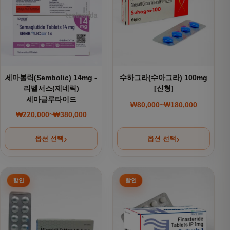
세마볼릭(Sembolic) 14mg -
수하그라(수아그라) 100mg
리벨서스(제네릭)
[신형]
세마글루타이드
₩
80,000
~
₩
180,000
가격 범위: ₩80,000~
₩
220,000
~
₩
380,000
가격 범위: ₩220,000~₩380,000
옵션 선택
옵션 선택
여러 상품 옵션이 이 상품에 있습니다. 상품 페이지에서 옵션을
여러 상품 옵션이 이 상품에 있