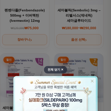
펜벤다졸(Fenbendazole)
세마볼릭(Sembolic) 3mg –
500mg + 이버멕틴
리벨서스(제네릭)
(Ivermectin) 12mg
세마글루타이드
₩
75,000
₩
180,000
~
₩
290,000
₩
120,000
원래 가격: ₩120,000.
현재 가격: ₩75,000.
가격 범위: ₩180,000
장바구니
옵션 선택
여러 상품 옵션이 이 상품에 있습니다. 상품 페이지에서 옵션을
여러 상품 옵션이 이 상품에 있
전체 닫기 ✕
세마볼릭(Sembolic) 14mg -
세마볼릭(Sembolic) –