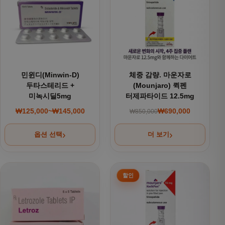
민윈디(Minwin-D)
체중 감량. 마운자로
두타스테리드 +
(Mounjaro) 퀵펜
미녹시딜5mg
터제파타이드 12.5mg
₩
125,000
~
₩
145,000
₩
690,000
₩
850,000
가격 범위: ₩125,000~₩145,000
원래 가격: ₩850,000
현재 가격: ₩690,000
옵션 선택
더 보기
여러 상품 옵션이 이 상품에 있습니다. 상품 페이지에서 옵션을