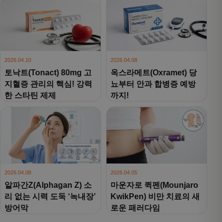
2026.04.10
2026.04.08
토낙트(Tonact) 80mg 고
옥스라메트(Oxramet) 당
지혈증 관리의 핵심! 강력
뇨부터 안과 합병증 예방
한 스타틴 제제
까지!
2026.04.08
2026.04.05
알파간Z(Alphagan Z) 소
마운자로 퀵펜(Mounjaro
리 없는 시력 도둑 ‘녹내장’
KwikPen) 비만 치료의 새
방어막
로운 패러다임