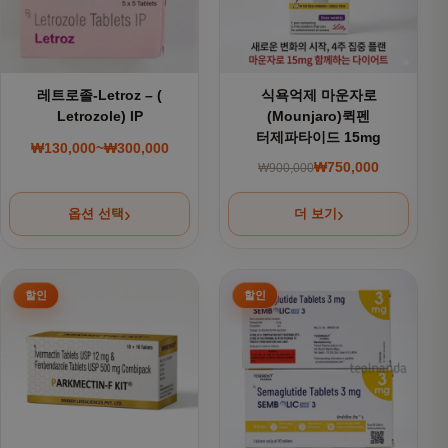
레트로졸-Letroz – (
식욕억제 마운자로
Letrozole) IP
(Mounjaro)퀵펜
터제파타이드 15mg
₩
130,000
~
₩
300,000
가격 범위: ₩130,000~₩300,000
₩
750,000
₩
900,000
원래 가격: ₩900,000
현재 가격: ₩750,000
옵션 선택
더 보기
여러 상품 옵션이 이 상품에 있