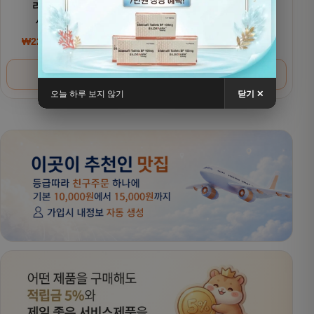
리벨서스(제네릭)
리벨서스(제네릭)
세마글루타이드
세마글루타이드 7mg
₩
220,000
~
₩
380,000
₩
200,000
~
₩
320,000
가격 범위: ₩220,000~₩380,000
가격 범위: ₩200,000
옵션 선택
옵션 선택
오늘 하루 보지 않기
닫기 ✕