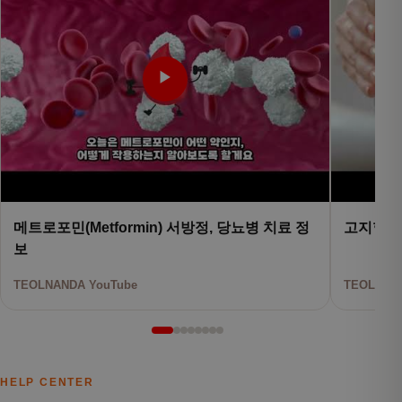
▶
메트로포민(Metformin) 서방정, 당뇨병 치료 정
고지혈증
보
TEOLNANDA YouTube
TEOLNAND
HELP CENTER