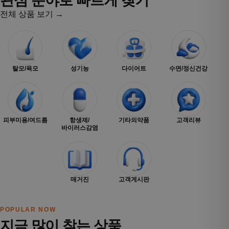
관심 분야로 빠르게 찾기
전체 상품 보기 →
탈모/육모
성기능
다이어트
수면/정신건강
피부미용/여드름
항생제/
기타의약품
고객리뷰
바이러스감염
매거진
고객게시판
POPULAR NOW
지금 많이 찾는 상품