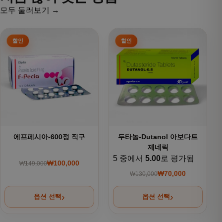
모두 둘러보기 →
여러 상품 옵션이 이 상품에 있습니다. 상품 페이지에서 옵션을
여러 상품 옵션이 이 상품에 있
에프페시아-600정 직구
두타놀-Dutanol 아보다트
제네릭
5 중에서
5.00
로 평가됨
₩
100,000
₩
149,000
원래 가격: ₩149,000.
현재 가격: ₩100,000.
₩
70,000
₩
130,000
원래 가격: ₩130,000
현재 가격: ₩70,000.
옵션 선택
옵션 선택