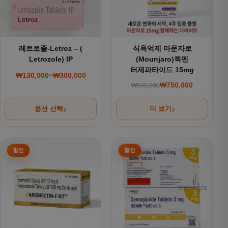
레트로졸-Letroz – (
식욕억제 마운자로
Letrozole) IP
(Mounjaro)퀵펜
터제파타이드 15mg
₩
130,000
~
₩
300,000
가격 범위: ₩130,000~₩300,000
₩
750,000
₩
900,000
원래 가격: ₩900,000
현재 가격: ₩750,000
옵션 선택
더 보기
여러 상품 옵션이 이 상품에 있