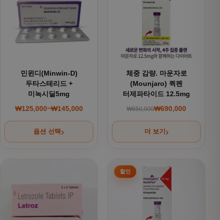
민윈디(Minwin-D)
체중 감량. 마운자로
두타스테리드 +
(Mounjaro) 퀵펜
미녹시딜5mg
터제파타이드 12.5mg
₩
125,000
~
₩
145,000
₩
690,000
₩
850,000
가격 범위: ₩125,000~₩145,000
원래 가격: ₩850,000
현재 가격: ₩690,000
옵션 선택
더 보기
여러 상품 옵션이 이 상품에 있습니다. 상품 페이지에서 옵션을