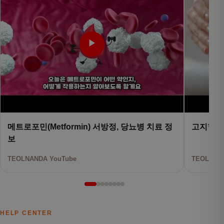
▶
메트로포민(Metformin) 서방정, 당뇨병 치료 정
고지혈증
보
TEOLNANDA YouTube
TEOLNAND
HELP CENTER