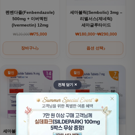
펜벤다졸(Fenbendazole)
세마볼릭(Sembolic) 3mg –
500mg + 이버멕틴
리벨서스(제네릭)
(Ivermectin) 12mg
세마글루타이드
₩
75,000
₩
180,000
~
₩
290,000
₩
120,000
원래 가격: ₩120,000.
현재 가격: ₩75,000.
가격 범위: ₩180,000
장바구니
옵션 선택
여러 상품 옵션이 이 상품에 있습니다. 상품 페이지에서 옵션을
여러 상품 옵션이 이 상품에 있
전체 닫기 ✕
세마볼릭(Sembolic) 14mg -
세마볼릭(Sembolic) –