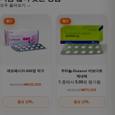
모두 둘러보기 →
여러 상품 옵션이 이 상품에 있습니다. 상품 페이지에서 옵션을
여러 상품 옵션이 이 상품에 있
에프페시아-600정 직구
두타놀-Dutanol 아보다트
제네릭
5 중에서
5.00
로 평가됨
₩
100,000
₩
149,000
원래 가격: ₩149,000.
현재 가격: ₩100,000.
₩
70,000
₩
130,000
원래 가격: ₩130,000
현재 가격: ₩70,000.
옵션 선택
옵션 선택