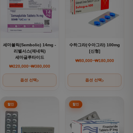
세마볼릭(Sembolic) 14mg -
수하그라(수아그라) 100mg
리벨서스(제네릭)
[신형]
세마글루타이드
₩
80,000
~
₩
180,000
가격 범위: ₩80,000~
₩
220,000
~
₩
380,000
가격 범위: ₩220,000~₩380,000
옵션 선택
옵션 선택
여러 상품 옵션이 이 상품에 있습니다. 상품 페이지에서 옵션을
여러 상품 옵션이 이 상품에 있