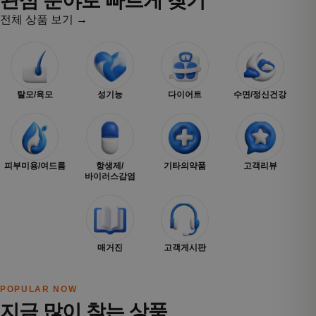
관심 분야로 빠르게 찾기
전체 상품 보기 →
탈모/육모
성기능
다이어트
수면/정신건강
피부미용/여드름
항생제/
기타의약품
고객리뷰
바이러스감염
매거진
고객게시판
POPULAR NOW
지금 많이 찾는 상품