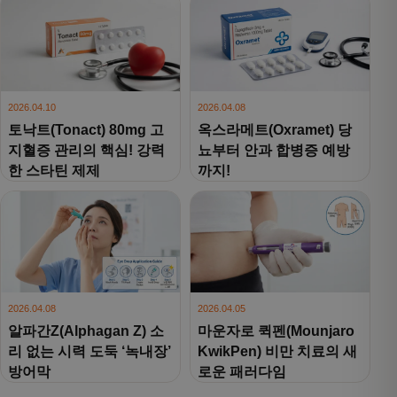
2026.04.10
2026.04.08
토낙트(Tonact) 80mg 고
옥스라메트(Oxramet) 당
지혈증 관리의 핵심! 강력
뇨부터 안과 합병증 예방
한 스타틴 제제
까지!
2026.04.08
2026.04.05
알파간Z(Alphagan Z) 소
마운자로 퀵펜(Mounjaro
리 없는 시력 도둑 ‘녹내장’
KwikPen) 비만 치료의 새
방어막
로운 패러다임