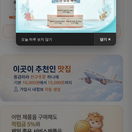
리벨서스(제네릭)
리벨서스(제네릭)
세마글루타이드
세마글루타이드 7mg
₩
220,000
~
₩
380,000
₩
200,000
~
₩
320,000
가격 범위: ₩220,000~₩380,000
가격 범위: ₩200,000
옵션 선택
옵션 선택
오늘 하루 보지 않기
닫기 ✕