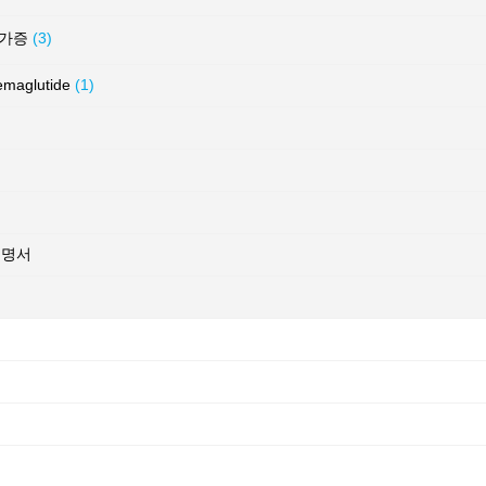
허가증
(3)
glutide
(1)
증명서