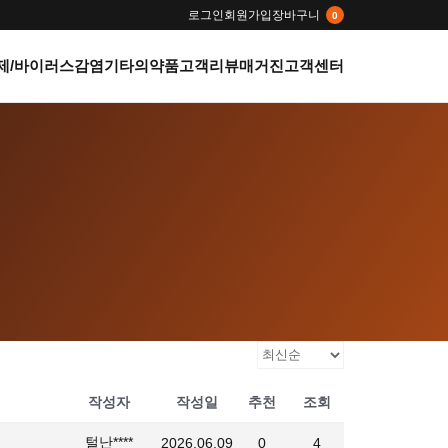
로그인
회원가입
장바구니
0
제/바이러스감염
기타의약품
고객리뷰
매거진
고객센터
작성자
작성일
추천
조회
털난****
2026.06.09
0
4