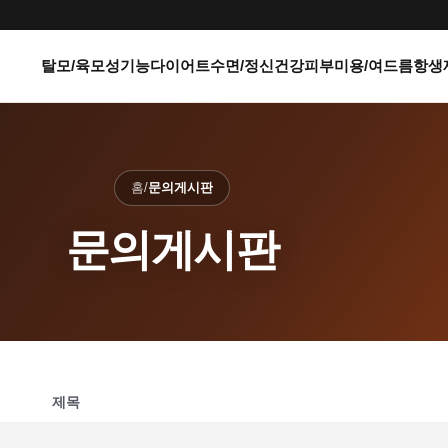
탈모/육모
성기능
다이어트
수면/정신건강
피부미용/여드름
항생
홈
/
문의게시판
문의게시판
제목