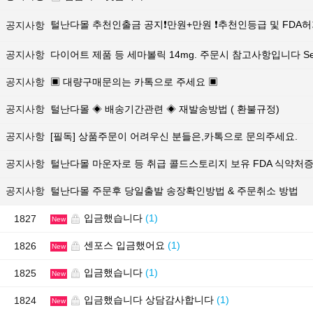
털난다몰 추천인출금 공지❗만원+만원 ❗추천인등급 및 FDA
공지사항
공지사항
다이어트 제품 등 세마볼릭 14mg. 주문시 참고사항입니다 Sema
공지사항
▣ 대량구매문의는 카톡으로 주세요 ▣
공지사항
털난다몰 ◈ 배송기간관련 ◈ 재발송방법 ( 환불규정)
공지사항
[필독] 상품주문이 어려우신 분들은,카톡으로 문의주세요.
공지사항
털난다몰 마운자로 등 취급 콜드스토리지 보유 FDA 식약처
공지사항
털난다몰 주문후 당일출발 송장확인방법 & 주문취소 방법
입금했습니다
(1)
1827
New
센포스 입금했어요
(1)
1826
New
입금했습니다
(1)
1825
New
입금했습니다 상담감사합니다
(1)
1824
New