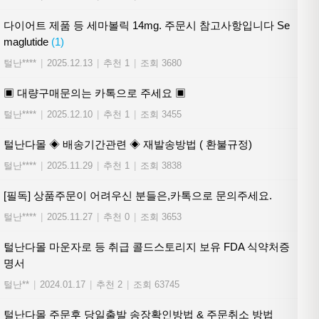
다이어트 제품 등 세마볼릭 14mg. 주문시 참고사항입니다 Se
maglutide
(1)
털난****
|
2025.12.13
|
추천 1
|
조회 3680
▣ 대량구매문의는 카톡으로 주세요 ▣
털난****
|
2025.12.10
|
추천 1
|
조회 3455
털난다몰 ◈ 배송기간관련 ◈ 재발송방법 ( 환불규정)
털난****
|
2025.11.29
|
추천 1
|
조회 3838
[필독] 상품주문이 어려우신 분들은,카톡으로 문의주세요.
털난****
|
2025.11.27
|
추천 0
|
조회 3653
털난다몰 마운자로 등 취급 콜드스토리지 보유 FDA 식약처증
명서
털난**
|
2024.01.17
|
추천 2
|
조회 63745
털난다몰 주문후 당일출발 송장확인방법 & 주문취소 방법