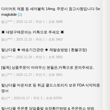
다이어트 제품 등 세마볼릭 14mg. 주문시 참고사항입니다 Se
maglutide
(1)
털난****
|
2025.12.13
|
추천 1
|
조회 3688
▣ 대량구매문의는 카톡으로 주세요 ▣
털난****
|
2025.12.10
|
추천 1
|
조회 3463
털난다몰 ◈ 배송기간관련 ◈ 재발송방법 ( 환불규정)
털난****
|
2025.11.29
|
추천 1
|
조회 3850
[필독] 상품주문이 어려우신 분들은,카톡으로 문의주세요.
털난****
|
2025.11.27
|
추천 0
|
조회 3661
털난다몰 마운자로 등 취급 콜드스토리지 보유 FDA 식약처증
명서
털난**
|
2024.01.17
|
추천 2
|
조회 63754
털난다몰 주문후 당일출발 송장확인방법 & 주문취소 방법