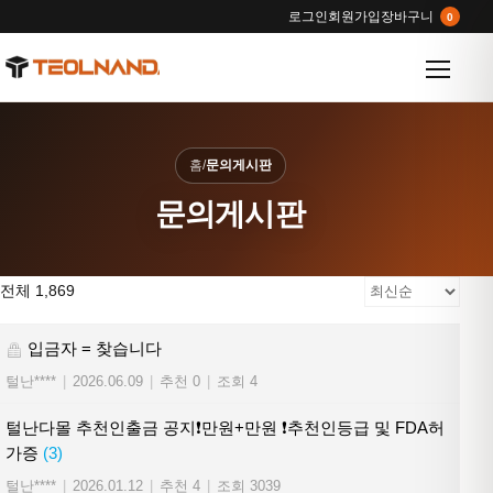
로그인
회원가입
장바구니
0
메뉴 열
홈
/
문의게시판
문의게시판
전체 1,869
입금자 = 찾습니다
털난****
|
2026.06.09
|
추천 0
|
조회 4
털난다몰 추천인출금 공지❗만원+만원 ❗추천인등급 및 FDA허
가증
(3)
털난****
|
2026.01.12
|
추천 4
|
조회 3039