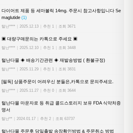
다이어트 제품 등 세마볼릭 14mg. 주문시 참고사항입니다 Se
maglutide
(1)
털난****
|
2025.12.13
|
추천 1
|
조회 3671
▣ 대량구매문의는 카톡으로 주세요 ▣
털난****
|
2025.12.10
|
추천 1
|
조회 3448
털난다몰 ◈ 배송기간관련 ◈ 재발송방법 ( 환불규정)
털난****
|
2025.11.29
|
추천 1
|
조회 3831
[필독] 상품주문이 어려우신 분들은,카톡으로 문의주세요.
털난****
|
2025.11.27
|
추천 0
|
조회 3644
털난다몰 마운자로 등 취급 콜드스토리지 보유 FDA 식약처증
명서
털난**
|
2024.01.17
|
추천 2
|
조회 63737
털난다몰 주문후 당일출발 송장확인방법 & 주문취소 방법