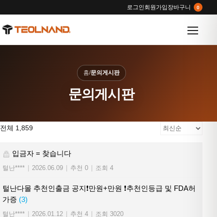
로그인
회원가입
장바구니
0
메뉴 열
홈
/
문의게시판
문의게시판
전체 1,859
입금자 = 찾습니다
털난****
|
2026.06.09
|
추천 0
|
조회 4
털난다몰 추천인출금 공지❗만원+만원 ❗추천인등급 및 FDA허
가증
(3)
털난****
|
2026.01.12
|
추천 4
|
조회 3020