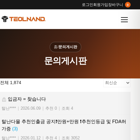
로그인
회원가입
장바구니
0
메뉴 열
홈
/
문의게시판
문의게시판
전체 1,874
입금자 = 찾습니다
털난****
|
2026.06.09
|
추천 0
|
조회 4
털난다몰 추천인출금 공지❗만원+만원 ❗추천인등급 및 FDA허
가증
(3)
털난****
|
2026.01.12
|
추천 4
|
조회 3052