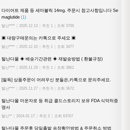
다이어트 제품 등 세마볼릭 14mg. 주문시 참고사항입니다 Se
maglutide
(1)
털난****
|
2025.12.13
|
추천 1
|
조회 3700
▣ 대량구매문의는 카톡으로 주세요 ▣
털난****
|
2025.12.10
|
추천 1
|
조회 3477
털난다몰 ◈ 배송기간관련 ◈ 재발송방법 ( 환불규정)
털난****
|
2025.11.29
|
추천 1
|
조회 3861
[필독] 상품주문이 어려우신 분들은,카톡으로 문의주세요.
털난****
|
2025.11.27
|
추천 0
|
조회 3672
털난다몰 마운자로 등 취급 콜드스토리지 보유 FDA 식약처증
명서
털난**
|
2024.01.17
|
추천 2
|
조회 63767
털난다몰 주문후 당일출발 송장확인방법 & 주문취소 방법