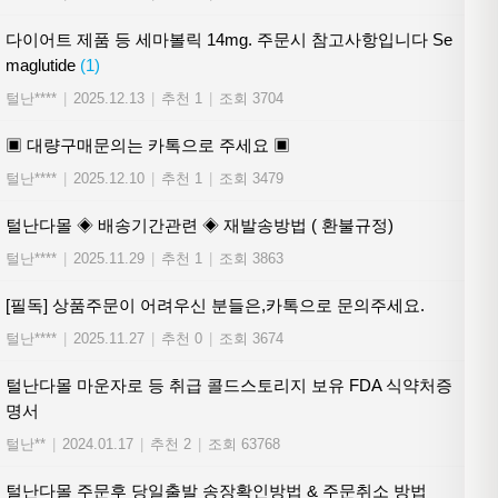
다이어트 제품 등 세마볼릭 14mg. 주문시 참고사항입니다 Se
maglutide
(1)
털난****
|
2025.12.13
|
추천 1
|
조회 3704
▣ 대량구매문의는 카톡으로 주세요 ▣
털난****
|
2025.12.10
|
추천 1
|
조회 3479
털난다몰 ◈ 배송기간관련 ◈ 재발송방법 ( 환불규정)
털난****
|
2025.11.29
|
추천 1
|
조회 3863
[필독] 상품주문이 어려우신 분들은,카톡으로 문의주세요.
털난****
|
2025.11.27
|
추천 0
|
조회 3674
털난다몰 마운자로 등 취급 콜드스토리지 보유 FDA 식약처증
명서
털난**
|
2024.01.17
|
추천 2
|
조회 63768
털난다몰 주문후 당일출발 송장확인방법 & 주문취소 방법