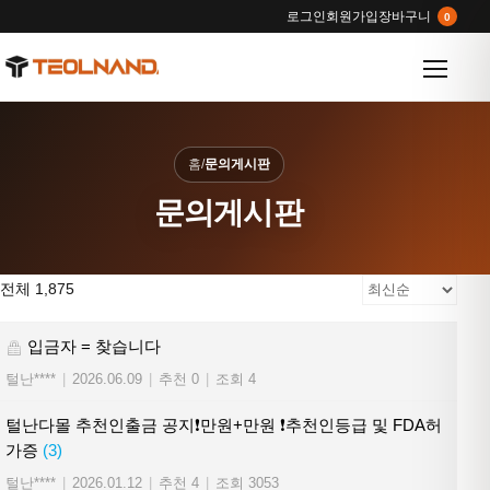
로그인
회원가입
장바구니
0
메뉴 열
홈
/
문의게시판
문의게시판
전체 1,875
입금자 = 찾습니다
털난****
|
2026.06.09
|
추천 0
|
조회 4
털난다몰 추천인출금 공지❗만원+만원 ❗추천인등급 및 FDA허
가증
(3)
털난****
|
2026.01.12
|
추천 4
|
조회 3053