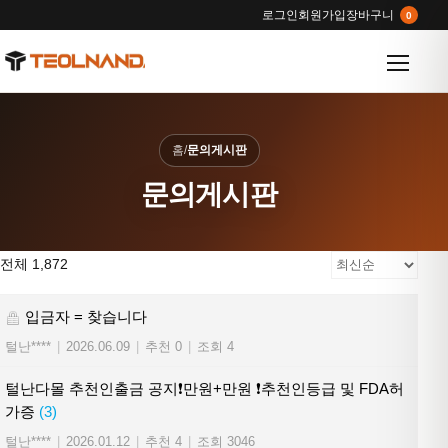
로그인
회원가입
장바구니
0
메뉴 열
홈
/
문의게시판
문의게시판
전체 1,872
입금자 = 찾습니다
털난****
|
2026.06.09
|
추천 0
|
조회 4
털난다몰 추천인출금 공지❗만원+만원 ❗추천인등급 및 FDA허
가증
(3)
털난****
|
2026.01.12
|
추천 4
|
조회 3046