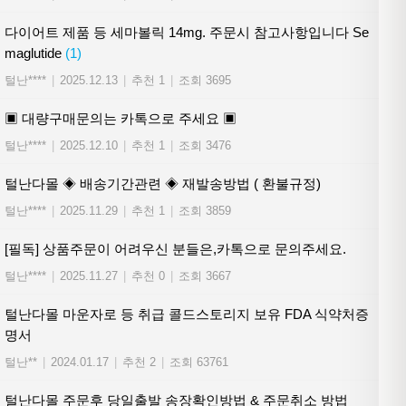
다이어트 제품 등 세마볼릭 14mg. 주문시 참고사항입니다 Se
maglutide
(1)
털난****
|
2025.12.13
|
추천 1
|
조회 3695
▣ 대량구매문의는 카톡으로 주세요 ▣
털난****
|
2025.12.10
|
추천 1
|
조회 3476
털난다몰 ◈ 배송기간관련 ◈ 재발송방법 ( 환불규정)
털난****
|
2025.11.29
|
추천 1
|
조회 3859
[필독] 상품주문이 어려우신 분들은,카톡으로 문의주세요.
털난****
|
2025.11.27
|
추천 0
|
조회 3667
털난다몰 마운자로 등 취급 콜드스토리지 보유 FDA 식약처증
명서
털난**
|
2024.01.17
|
추천 2
|
조회 63761
털난다몰 주문후 당일출발 송장확인방법 & 주문취소 방법