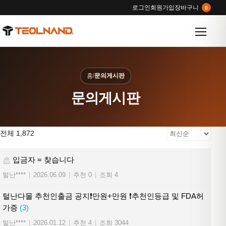
로그인
회원가입
장바구니
0
메뉴 열
홈
/
문의게시판
문의게시판
전체 1,872
입금자 = 찾습니다
털난****
|
2026.06.09
|
추천 0
|
조회 4
털난다몰 추천인출금 공지❗만원+만원 ❗추천인등급 및 FDA허
가증
(3)
털난****
|
2026.01.12
|
추천 4
|
조회 3044