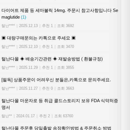
다이어트 제품 등 세마볼릭 14mg. 주문시 참고사항입니다 Se
maglutide
(1)
털난****
|
2025.12.13
|
추천 1
|
조회 3692
▣ 대량구매문의는 카톡으로 주세요 ▣
털난****
|
2025.12.10
|
추천 1
|
조회 3470
털난다몰 ◈ 배송기간관련 ◈ 재발송방법 ( 환불규정)
털난****
|
2025.11.29
|
추천 1
|
조회 3855
[필독] 상품주문이 어려우신 분들은,카톡으로 문의주세요.
털난****
|
2025.11.27
|
추천 0
|
조회 3663
털난다몰 마운자로 등 취급 콜드스토리지 보유 FDA 식약처증
명서
털난**
|
2024.01.17
|
추천 2
|
조회 63760
털난다몰 주문후 당일출발 송장확인방법 & 주문취소 방법