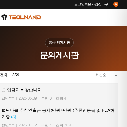
로그인
회원가입
장바구니
0
메뉴 열
홈
/
문의게시판
문의게시판
전체 1,859
입금자 = 찾습니다
털난****
|
2026.06.09
|
추천 0
|
조회 4
털난다몰 추천인출금 공지❗만원+만원 ❗추천인등급 및 FDA허
가증
(3)
털난****
|
2026.01.12
|
추천 4
|
조회 3020