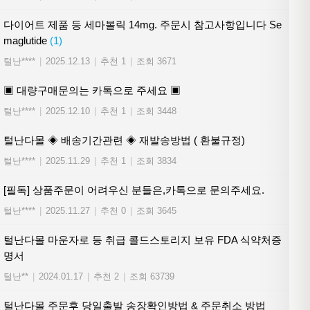
다이어트 제품 등 세마볼릭 14mg. 주문시 참고사항입니다 Se
maglutide
(1)
털난****
|
2025.12.13
|
추천 1
|
조회 3671
▣ 대량구매문의는 카톡으로 주세요 ▣
털난****
|
2025.12.10
|
추천 1
|
조회 3448
털난다몰 ◈ 배송기간관련 ◈ 재발송방법 ( 환불규정)
털난****
|
2025.11.29
|
추천 1
|
조회 3834
[필독] 상품주문이 어려우신 분들은,카톡으로 문의주세요.
털난****
|
2025.11.27
|
추천 0
|
조회 3645
털난다몰 마운자로 등 취급 콜드스토리지 보유 FDA 식약처증
명서
털난**
|
2024.01.17
|
추천 2
|
조회 63739
털난다몰 주문후 당일출발 송장확인방법 & 주문취소 방법