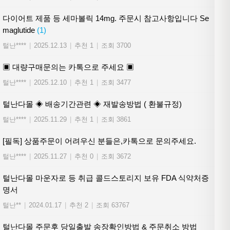
다이어트 제품 등 세마볼릭 14mg. 주문시 참고사항입니다 Se
maglutide
(1)
털난****
|
2025.12.13
|
추천 1
|
조회 3700
▣ 대량구매문의는 카톡으로 주세요 ▣
털난****
|
2025.12.10
|
추천 1
|
조회 3477
털난다몰 ◈ 배송기간관련 ◈ 재발송방법 ( 환불규정)
털난****
|
2025.11.29
|
추천 1
|
조회 3861
[필독] 상품주문이 어려우신 분들은,카톡으로 문의주세요.
털난****
|
2025.11.27
|
추천 0
|
조회 3672
털난다몰 마운자로 등 취급 콜드스토리지 보유 FDA 식약처증
명서
털난**
|
2024.01.17
|
추천 2
|
조회 63767
털난다몰 주문후 당일출발 송장확인방법 & 주문취소 방법