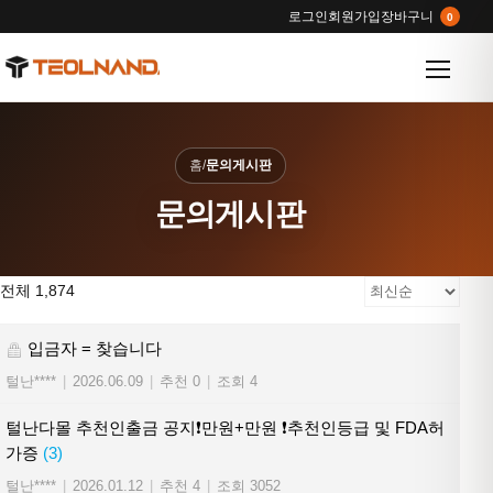
로그인
회원가입
장바구니
0
메뉴 열
홈
/
문의게시판
문의게시판
전체 1,874
입금자 = 찾습니다
털난****
|
2026.06.09
|
추천 0
|
조회 4
털난다몰 추천인출금 공지❗만원+만원 ❗추천인등급 및 FDA허
가증
(3)
털난****
|
2026.01.12
|
추천 4
|
조회 3052