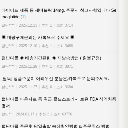
다이어트 제품 등 세마볼릭 14mg. 주문시 참고사항입니다 Se
maglutide
(1)
털난****
|
2025.12.13
|
추천 1
|
조회 3714
▣ 대량구매문의는 카톡으로 주세요 ▣
털난****
|
2025.12.10
|
추천 1
|
조회 3486
털난다몰 ◈ 배송기간관련 ◈ 재발송방법 ( 환불규정)
털난****
|
2025.11.29
|
추천 1
|
조회 3871
[필독] 상품주문이 어려우신 분들은,카톡으로 문의주세요.
털난****
|
2025.11.27
|
추천 0
|
조회 3684
털난다몰 마운자로 등 취급 콜드스토리지 보유 FDA 식약처증
명서
털난**
|
2024.01.17
|
추천 2
|
조회 63776
털난다몰 주문후 당일출발 송장확인방법 & 주문취소 방법