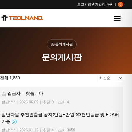
로그인
회원가입
장바구니
0
메뉴 열
홈
/
문의게시판
문의게시판
전체 1,880
입금자 = 찾습니다
털난****
|
2026.06.09
|
추천 0
|
조회 4
털난다몰 추천인출금 공지❗만원+만원 ❗추천인등급 및 FDA허
가증
(3)
털난****
|
2026.01.12
|
추천 4
|
조회 3059