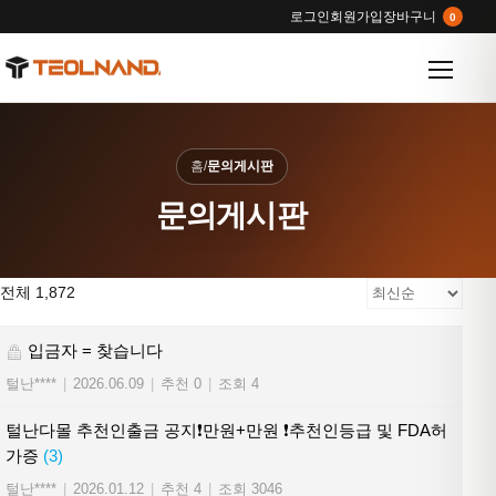
로그인
회원가입
장바구니
0
메뉴 열
홈
/
문의게시판
문의게시판
전체 1,872
입금자 = 찾습니다
털난****
|
2026.06.09
|
추천 0
|
조회 4
털난다몰 추천인출금 공지❗만원+만원 ❗추천인등급 및 FDA허
가증
(3)
털난****
|
2026.01.12
|
추천 4
|
조회 3046