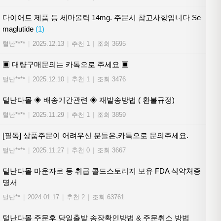
다이어트 제품 등 세마볼릭 14mg. 주문시 참고사항입니다 Se
maglutide
(1)
털난****
|
2025.12.13
|
추천 1
|
조회 3695
▣ 대량구매문의는 카톡으로 주세요 ▣
털난****
|
2025.12.10
|
추천 1
|
조회 3476
털난다몰 ◈ 배송기간관련 ◈ 재발송방법 ( 환불규정)
털난****
|
2025.11.29
|
추천 1
|
조회 3859
[필독] 상품주문이 어려우신 분들은,카톡으로 문의주세요.
털난****
|
2025.11.27
|
추천 0
|
조회 3667
털난다몰 마운자로 등 취급 콜드스토리지 보유 FDA 식약처증
명서
털난**
|
2024.01.17
|
추천 2
|
조회 63761
털난다몰 주문후 당일출발 송장확인방법 & 주문취소 방법