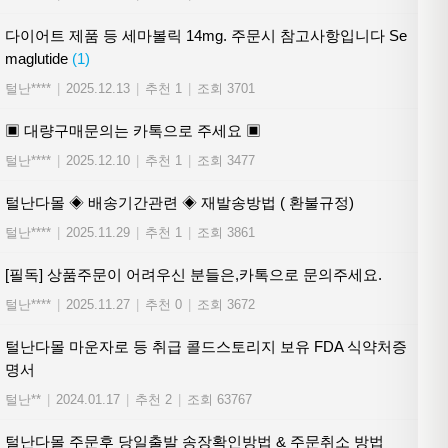
다이어트 제품 등 세마볼릭 14mg. 주문시 참고사항입니다 Se
maglutide
(1)
털난****
|
2025.12.13
|
추천 1
|
조회 3701
▣ 대량구매문의는 카톡으로 주세요 ▣
털난****
|
2025.12.10
|
추천 1
|
조회 3477
털난다몰 ◈ 배송기간관련 ◈ 재발송방법 ( 환불규정)
털난****
|
2025.11.29
|
추천 1
|
조회 3861
[필독] 상품주문이 어려우신 분들은,카톡으로 문의주세요.
털난****
|
2025.11.27
|
추천 0
|
조회 3672
털난다몰 마운자로 등 취급 콜드스토리지 보유 FDA 식약처증
명서
털난**
|
2024.01.17
|
추천 2
|
조회 63767
털난다몰 주문후 당일출발 송장확인방법 & 주문취소 방법