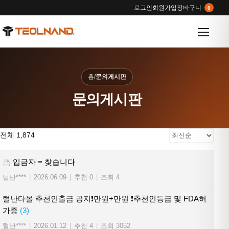
로그인
회원가입
장바구니
0
메뉴 열
홈
/
문의게시판
문의게시판
전체 1,874
입금자 = 찾습니다
털난****
|
2026.06.09
|
추천 0
|
조회 4
털난다몰 추천인출금 공지❗만원+만원 ❗추천인등급 및 FDA허
가증
(3)
털난****
|
2026.01.12
|
추천 4
|
조회 3052