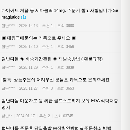
다이어트 제품 등 세마볼릭 14mg. 주문시 참고사항입니다 Se
maglutide
(1)
털난****
|
2025.12.13
|
추천 1
|
조회 3680
▣ 대량구매문의는 카톡으로 주세요 ▣
털난****
|
2025.12.10
|
추천 1
|
조회 3456
털난다몰 ◈ 배송기간관련 ◈ 재발송방법 ( 환불규정)
털난****
|
2025.11.29
|
추천 1
|
조회 3839
[필독] 상품주문이 어려우신 분들은,카톡으로 문의주세요.
털난****
|
2025.11.27
|
추천 0
|
조회 3653
털난다몰 마운자로 등 취급 콜드스토리지 보유 FDA 식약처증
명서
털난**
|
2024.01.17
|
추천 2
|
조회 63745
털난다몰 주문후 당일출발 송장확인방법 & 주문취소 방법