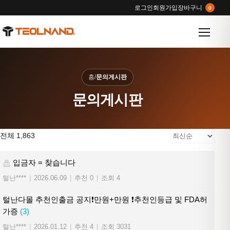
로그인
회원가입
장바구니
0
메뉴 열
홈
/
문의게시판
문의게시판
전체 1,863
입금자 = 찾습니다
털난****
|
2026.06.09
|
추천 0
|
조회 4
털난다몰 추천인출금 공지❗만원+만원 ❗추천인등급 및 FDA허
가증
(3)
털난****
|
2026.01.12
|
추천 4
|
조회 3031