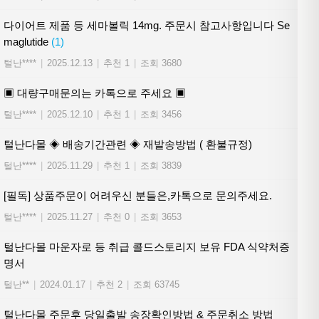
다이어트 제품 등 세마볼릭 14mg. 주문시 참고사항입니다 Se
maglutide
(1)
털난****
|
2025.12.13
|
추천 1
|
조회 3680
▣ 대량구매문의는 카톡으로 주세요 ▣
털난****
|
2025.12.10
|
추천 1
|
조회 3456
털난다몰 ◈ 배송기간관련 ◈ 재발송방법 ( 환불규정)
털난****
|
2025.11.29
|
추천 1
|
조회 3839
[필독] 상품주문이 어려우신 분들은,카톡으로 문의주세요.
털난****
|
2025.11.27
|
추천 0
|
조회 3653
털난다몰 마운자로 등 취급 콜드스토리지 보유 FDA 식약처증
명서
털난**
|
2024.01.17
|
추천 2
|
조회 63745
털난다몰 주문후 당일출발 송장확인방법 & 주문취소 방법