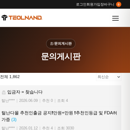
로그인
회원가입
장바구니
0
메뉴 열
홈
/
문의게시판
문의게시판
전체 1,862
입금자 = 찾습니다
털난****
|
2026.06.09
|
추천 0
|
조회 4
털난다몰 추천인출금 공지❗만원+만원 ❗추천인등급 및 FDA허
가증
(3)
털난****
|
2026.01.12
|
추천 4
|
조회 3030