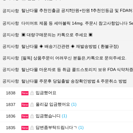
털난다몰 추천인출금 공지❗만원+만원 ❗추천인등급 및 FDA
공지사항
공지사항
다이어트 제품 등 세마볼릭 14mg. 주문시 참고사항입니다 Sema
공지사항
▣ 대량구매문의는 카톡으로 주세요 ▣
공지사항
털난다몰 ◈ 배송기간관련 ◈ 재발송방법 ( 환불규정)
공지사항
[필독] 상품주문이 어려우신 분들은,카톡으로 문의주세요.
공지사항
털난다몰 마운자로 등 취급 콜드스토리지 보유 FDA 식약처
공지사항
털난다몰 주문후 당일출발 송장확인방법 & 주문취소 방법
입금했어요
1838
New
올리갈 입금했어요
(1)
1837
New
입금했습니디
(1)
1836
New
답변좀부탁드립니다ㄱ
(1)
1835
New