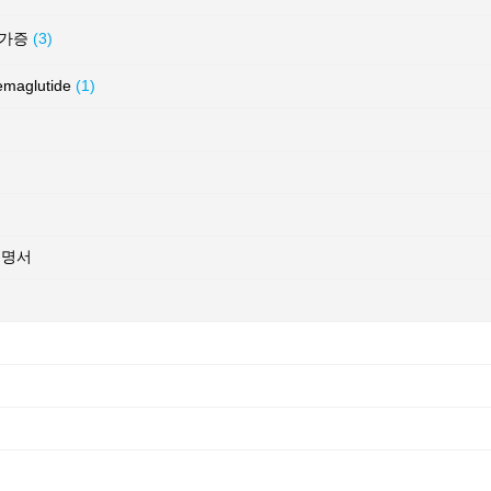
허가증
(3)
glutide
(1)
증명서