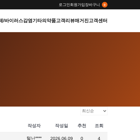
로그인
회원가입
장바구니
0
제/바이러스감염
기타의약품
고객리뷰
매거진
고객센터
작성자
작성일
추천
조회
털난****
2026.06.09
0
4