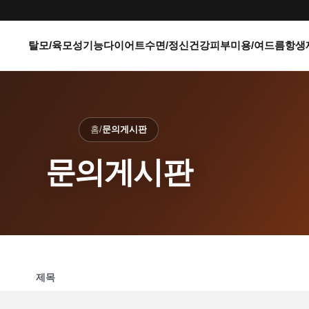
탈모/육모
성기능
다이어트
수면/정신건강
피부미용/여드름
항생
홈
/
문의게시판
문의게시판
제목