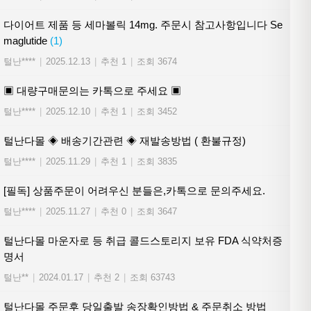
다이어트 제품 등 세마볼릭 14mg. 주문시 참고사항입니다 Se
maglutide
(1)
털난****
|
2025.12.13
|
추천 1
|
조회 3674
▣ 대량구매문의는 카톡으로 주세요 ▣
털난****
|
2025.12.10
|
추천 1
|
조회 3452
털난다몰 ◈ 배송기간관련 ◈ 재발송방법 ( 환불규정)
털난****
|
2025.11.29
|
추천 1
|
조회 3835
[필독] 상품주문이 어려우신 분들은,카톡으로 문의주세요.
털난****
|
2025.11.27
|
추천 0
|
조회 3647
털난다몰 마운자로 등 취급 콜드스토리지 보유 FDA 식약처증
명서
털난**
|
2024.01.17
|
추천 2
|
조회 63743
털난다몰 주문후 당일출발 송장확인방법 & 주문취소 방법