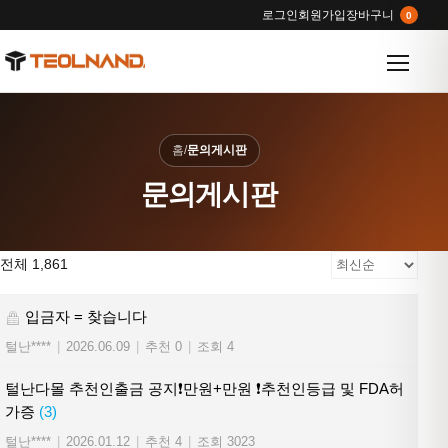
로그인
회원가입
장바구니
0
메뉴 열
홈
/
문의게시판
문의게시판
전체 1,861
입금자 = 찾습니다
털난****
|
2026.06.09
|
추천 0
|
조회 4
털난다몰 추천인출금 공지❗만원+만원 ❗추천인등급 및 FDA허
가증
(3)
털난****
|
2026.01.12
|
추천 4
|
조회 3023