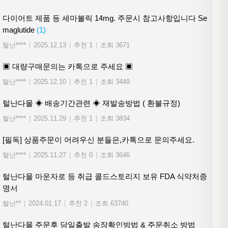
다이어트 제품 등 세마볼릭 14mg. 주문시 참고사항입니다 Se
maglutide
(1)
털난****
|
2025.12.13
|
추천 1
|
조회 3671
▣ 대량구매문의는 카톡으로 주세요 ▣
털난****
|
2025.12.10
|
추천 1
|
조회 3449
털난다몰 ◈ 배송기간관련 ◈ 재발송방법 ( 환불규정)
털난****
|
2025.11.29
|
추천 1
|
조회 3834
[필독] 상품주문이 어려우신 분들은,카톡으로 문의주세요.
털난****
|
2025.11.27
|
추천 0
|
조회 3646
털난다몰 마운자로 등 취급 콜드스토리지 보유 FDA 식약처증
명서
털난**
|
2024.01.17
|
추천 2
|
조회 63740
털난다몰 주문후 당일출발 송장확인방법 & 주문취소 방법