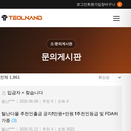
로그인
회원가입
장바구니
0
메뉴 열
홈
/
문의게시판
문의게시판
전체 1,861
입금자 = 찾습니다
털난****
|
2026.06.09
|
추천 0
|
조회 4
털난다몰 추천인출금 공지❗만원+만원 ❗추천인등급 및 FDA허
가증
(3)
털난****
|
2026.01.12
|
추천 4
|
조회 3022