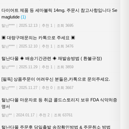
다이어트 제품 등 세마볼릭 14mg. 주문시 참고사항입니다 Se
maglutide
(1)
털난****
|
2025.12.13
|
추천 1
|
조회 3695
▣ 대량구매문의는 카톡으로 주세요 ▣
털난****
|
2025.12.10
|
추천 1
|
조회 3476
털난다몰 ◈ 배송기간관련 ◈ 재발송방법 ( 환불규정)
털난****
|
2025.11.29
|
추천 1
|
조회 3859
[필독] 상품주문이 어려우신 분들은,카톡으로 문의주세요.
털난****
|
2025.11.27
|
추천 0
|
조회 3667
털난다몰 마운자로 등 취급 콜드스토리지 보유 FDA 식약처증
명서
털난**
|
2024.01.17
|
추천 2
|
조회 63761
털난다몰 주문후 당일출발 송장확인방법 & 주문취소 방법