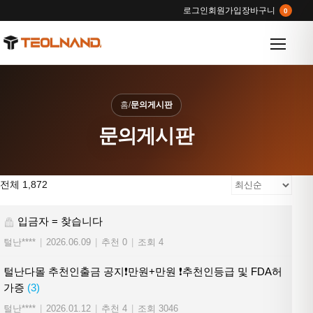
로그인
회원가입
장바구니
0
메뉴 열
홈
/
문의게시판
문의게시판
전체 1,872
입금자 = 찾습니다
털난****
|
2026.06.09
|
추천 0
|
조회 4
털난다몰 추천인출금 공지❗만원+만원 ❗추천인등급 및 FDA허
가증
(3)
털난****
|
2026.01.12
|
추천 4
|
조회 3046