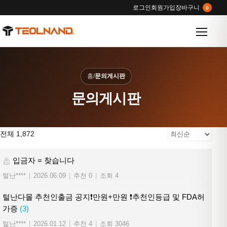
로그인
회원가입
장바구니
0
메뉴 열
홈
/
문의게시판
문의게시판
전체 1,872
입금자 = 찾습니다
털난****
|
2026.06.09
|
추천 0
|
조회 4
털난다몰 추천인출금 공지❗만원+만원 ❗추천인등급 및 FDA허
가증
(3)
털난****
|
2026.01.12
|
추천 4
|
조회 3046