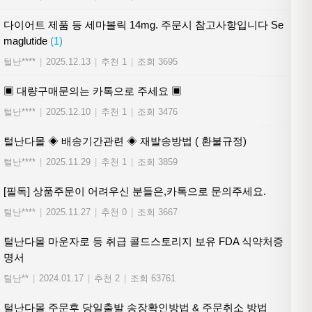
다이어트 제품 등 세마볼릭 14mg. 주문시 참고사항입니다 Se
maglutide
(1)
털난****
|
2025.12.13
|
추천 1
|
조회 3695
▣ 대량구매문의는 카톡으로 주세요 ▣
털난****
|
2025.12.10
|
추천 1
|
조회 3476
털난다몰 ◈ 배송기간관련 ◈ 재발송방법 ( 환불규정)
털난****
|
2025.11.29
|
추천 1
|
조회 3859
[필독] 상품주문이 어려우신 분들은,카톡으로 문의주세요.
털난****
|
2025.11.27
|
추천 0
|
조회 3667
털난다몰 마운자로 등 취급 콜드스토리지 보유 FDA 식약처증
명서
털난**
|
2024.01.17
|
추천 2
|
조회 63761
털난다몰 주문후 당일출발 송장확인방법 & 주문취소 방법