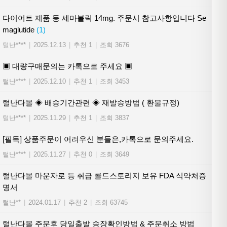
다이어트 제품 등 세마볼릭 14mg. 주문시 참고사항입니다 Se
maglutide
(1)
털난****
|
2025.12.13
|
추천 1
|
조회 3676
▣ 대량구매문의는 카톡으로 주세요 ▣
털난****
|
2025.12.10
|
추천 1
|
조회 3453
털난다몰 ◈ 배송기간관련 ◈ 재발송방법 ( 환불규정)
털난****
|
2025.11.29
|
추천 1
|
조회 3837
[필독] 상품주문이 어려우신 분들은,카톡으로 문의주세요.
털난****
|
2025.11.27
|
추천 0
|
조회 3649
털난다몰 마운자로 등 취급 콜드스토리지 보유 FDA 식약처증
명서
털난**
|
2024.01.17
|
추천 2
|
조회 63745
털난다몰 주문후 당일출발 송장확인방법 & 주문취소 방법