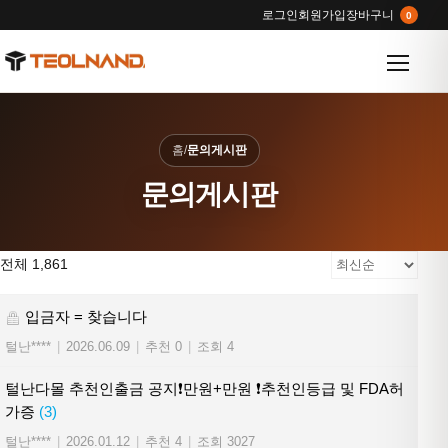
로그인
회원가입
장바구니
0
메뉴 열
홈
/
문의게시판
문의게시판
전체 1,861
입금자 = 찾습니다
털난****
|
2026.06.09
|
추천 0
|
조회 4
털난다몰 추천인출금 공지❗만원+만원 ❗추천인등급 및 FDA허
가증
(3)
털난****
|
2026.01.12
|
추천 4
|
조회 3027