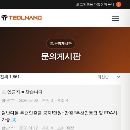
로그인
회원가입
장바구니
0
메뉴 열
홈
/
문의게시판
문의게시판
전체 1,861
입금자 = 찾습니다
털난****
|
2026.06.09
|
추천 0
|
조회 4
털난다몰 추천인출금 공지❗만원+만원 ❗추천인등급 및 FDA허
가증
(3)
털난****
|
2026.01.12
|
추천 4
|
조회 3022