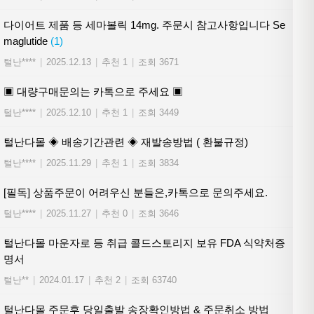
다이어트 제품 등 세마볼릭 14mg. 주문시 참고사항입니다 Se
maglutide
(1)
털난****
|
2025.12.13
|
추천 1
|
조회 3671
▣ 대량구매문의는 카톡으로 주세요 ▣
털난****
|
2025.12.10
|
추천 1
|
조회 3449
털난다몰 ◈ 배송기간관련 ◈ 재발송방법 ( 환불규정)
털난****
|
2025.11.29
|
추천 1
|
조회 3834
[필독] 상품주문이 어려우신 분들은,카톡으로 문의주세요.
털난****
|
2025.11.27
|
추천 0
|
조회 3646
털난다몰 마운자로 등 취급 콜드스토리지 보유 FDA 식약처증
명서
털난**
|
2024.01.17
|
추천 2
|
조회 63740
털난다몰 주문후 당일출발 송장확인방법 & 주문취소 방법