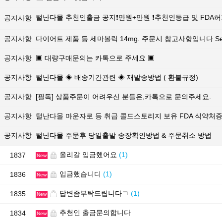
털난다몰 추천인출금 공지❗만원+만원 ❗추천인등급 및 FDA
공지사항
공지사항
다이어트 제품 등 세마볼릭 14mg. 주문시 참고사항입니다 Sema
공지사항
▣ 대량구매문의는 카톡으로 주세요 ▣
공지사항
털난다몰 ◈ 배송기간관련 ◈ 재발송방법 ( 환불규정)
공지사항
[필독] 상품주문이 어려우신 분들은,카톡으로 문의주세요.
공지사항
털난다몰 마운자로 등 취급 콜드스토리지 보유 FDA 식약처
공지사항
털난다몰 주문후 당일출발 송장확인방법 & 주문취소 방법
올리갈 입금했어요
(1)
1837
New
입금했습니디
(1)
1836
New
답변좀부탁드립니다ㄱ
(1)
1835
New
추천인 출금문의합니다
1834
New