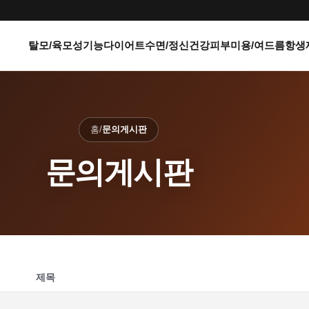
탈모/육모
성기능
다이어트
수면/정신건강
피부미용/여드름
항생
홈
/
문의게시판
문의게시판
제목