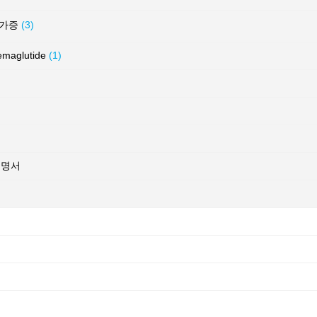
허가증
(3)
glutide
(1)
증명서