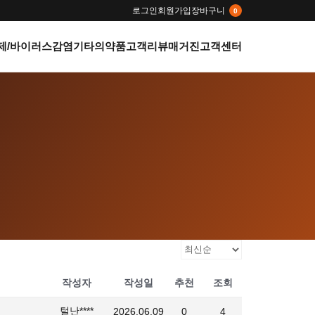
로그인
회원가입
장바구니
0
제/바이러스감염
기타의약품
고객리뷰
매거진
고객센터
작성자
작성일
추천
조회
털난****
2026.06.09
0
4