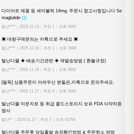
다이어트 제품 등 세마볼릭 14mg. 주문시 참고사항입니다 Se
maglutide
(1)
털난****
|
2025.12.13
|
추천 1
|
조회 3692
▣ 대량구매문의는 카톡으로 주세요 ▣
털난****
|
2025.12.10
|
추천 1
|
조회 3468
털난다몰 ◈ 배송기간관련 ◈ 재발송방법 ( 환불규정)
털난****
|
2025.11.29
|
추천 1
|
조회 3852
[필독] 상품주문이 어려우신 분들은,카톡으로 문의주세요.
털난****
|
2025.11.27
|
추천 0
|
조회 3662
털난다몰 마운자로 등 취급 콜드스토리지 보유 FDA 식약처증
명서
털난**
|
2024.01.17
|
추천 2
|
조회 63756
털난다몰 주문후 당일출발 송장확인방법 & 주문취소 방법