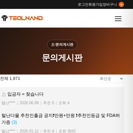
로그인
회원가입
장바구니
0
메뉴 열
홈
/
문의게시판
문의게시판
전체 1,871
입금자 = 찾습니다
털난****
|
2026.06.09
|
추천 0
|
조회 4
털난다몰 추천인출금 공지❗만원+만원 ❗추천인등급 및 FDA허
가증
(3)
털난****
|
2026.01.12
|
추천 4
|
조회 3042