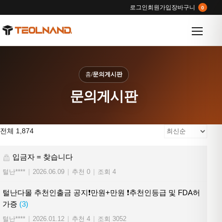
로그인
회원가입
장바구니
0
메뉴 열
홈
/
문의게시판
문의게시판
전체 1,874
입금자 = 찾습니다
털난****
|
2026.06.09
|
추천 0
|
조회 4
털난다몰 추천인출금 공지❗만원+만원 ❗추천인등급 및 FDA허
가증
(3)
털난****
|
2026.01.12
|
추천 4
|
조회 3052