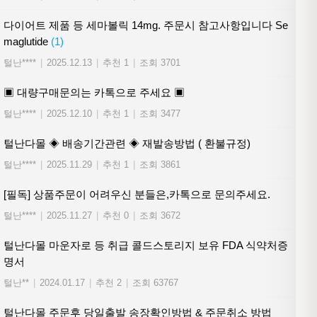
다이어트 제품 등 세마볼릭 14mg. 주문시 참고사항입니다 Se
maglutide
(1)
털난****
|
2025.12.13
|
추천 1
|
조회 3701
▣ 대량구매문의는 카톡으로 주세요 ▣
털난****
|
2025.12.10
|
추천 1
|
조회 3477
털난다몰 ◈ 배송기간관련 ◈ 재발송방법 ( 환불규정)
털난****
|
2025.11.29
|
추천 1
|
조회 3861
[필독] 상품주문이 어려우신 분들은,카톡으로 문의주세요.
털난****
|
2025.11.27
|
추천 0
|
조회 3672
털난다몰 마운자로 등 취급 콜드스토리지 보유 FDA 식약처증
명서
털난**
|
2024.01.17
|
추천 2
|
조회 63767
털난다몰 주문후 당일출발 송장확인방법 & 주문취소 방법