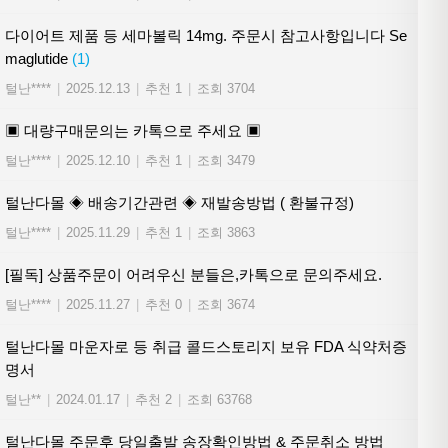
다이어트 제품 등 세마볼릭 14mg. 주문시 참고사항입니다 Se
maglutide
(1)
털난****
|
2025.12.13
|
추천 1
|
조회 3704
▣ 대량구매문의는 카톡으로 주세요 ▣
털난****
|
2025.12.10
|
추천 1
|
조회 3479
털난다몰 ◈ 배송기간관련 ◈ 재발송방법 ( 환불규정)
털난****
|
2025.11.29
|
추천 1
|
조회 3863
[필독] 상품주문이 어려우신 분들은,카톡으로 문의주세요.
털난****
|
2025.11.27
|
추천 0
|
조회 3674
털난다몰 마운자로 등 취급 콜드스토리지 보유 FDA 식약처증
명서
털난**
|
2024.01.17
|
추천 2
|
조회 63768
털난다몰 주문후 당일출발 송장확인방법 & 주문취소 방법