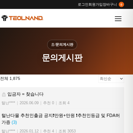
로그인
회원가입
장바구니
0
메뉴 열
홈
/
문의게시판
문의게시판
전체 1,875
입금자 = 찾습니다
털난****
|
2026.06.09
|
추천 0
|
조회 4
털난다몰 추천인출금 공지❗만원+만원 ❗추천인등급 및 FDA허
가증
(3)
털난****
|
2026.01.12
|
추천 4
|
조회 3053