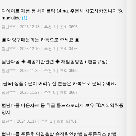
다이어트 제품 등 세마볼릭 14mg. 주문시 참고사항입니다 Se
maglutide
(1)
털난****
|
2025.12.13
|
추천 1
|
조회 3695
▣ 대량구매문의는 카톡으로 주세요 ▣
털난****
|
2025.12.10
|
추천 1
|
조회 3476
털난다몰 ◈ 배송기간관련 ◈ 재발송방법 ( 환불규정)
털난****
|
2025.11.29
|
추천 1
|
조회 3859
[필독] 상품주문이 어려우신 분들은,카톡으로 문의주세요.
털난****
|
2025.11.27
|
추천 0
|
조회 3667
털난다몰 마운자로 등 취급 콜드스토리지 보유 FDA 식약처증
명서
털난**
|
2024.01.17
|
추천 2
|
조회 63761
털난다몰 주문후 당일출발 송장확인방법 & 주문취소 방법