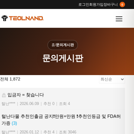
로그인
회원가입
장바구니
0
메뉴 열
홈
/
문의게시판
문의게시판
전체 1,872
입금자 = 찾습니다
털난****
|
2026.06.09
|
추천 0
|
조회 4
털난다몰 추천인출금 공지❗만원+만원 ❗추천인등급 및 FDA허
가증
(3)
털난****
|
2026.01.12
|
추천 4
|
조회 3046