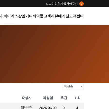
로그인
회원가입
장바구니
0
제/바이러스감염
기타의약품
고객리뷰
매거진
고객센터
작성자
작성일
추천
조회
털난****
2026.06.09
0
4