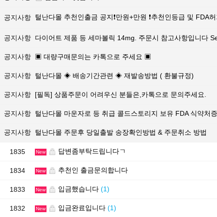
털난다몰 추천인출금 공지❗만원+만원 ❗추천인등급 및 FDA
공지사항
공지사항
다이어트 제품 등 세마볼릭 14mg. 주문시 참고사항입니다 Sema
공지사항
▣ 대량구매문의는 카톡으로 주세요 ▣
공지사항
털난다몰 ◈ 배송기간관련 ◈ 재발송방법 ( 환불규정)
공지사항
[필독] 상품주문이 어려우신 분들은,카톡으로 문의주세요.
공지사항
털난다몰 마운자로 등 취급 콜드스토리지 보유 FDA 식약처
공지사항
털난다몰 주문후 당일출발 송장확인방법 & 주문취소 방법
답변좀부탁드립니다ㄱ
1835
New
추천인 출금문의합니다
1834
New
입금했습니다
(1)
1833
New
입금완료입니다
(1)
1832
New