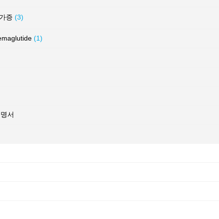
허가증
(3)
glutide
(1)
증명서