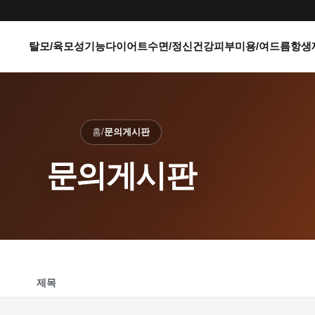
탈모/육모
성기능
다이어트
수면/정신건강
피부미용/여드름
항생
홈
/
문의게시판
문의게시판
제목